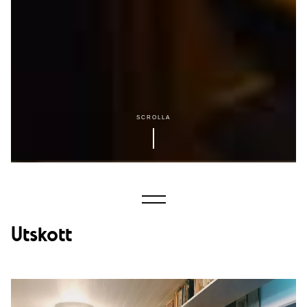
SCROLLA
Utskott
Akademiska Föreningen
AF:s utskott och anslutna föreningar
Kontakta AF