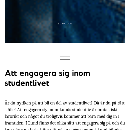
SCROLLA
Att engagera sig inom
Engagera dig!
studentlivet
Olika nivåer av engagemang
Hur ska man välja var man blir aktiv?
Är du nyfiken på att bli en del av studentlivet? Då är du på rätt 
ställe! Att engagera sig inom Lunds studentliv är fantastiskt, 
Vanliga frågor
lärorikt och något du troligtvis kommer att bära med dig in i 
framtiden. I Lund finns det olika sätt att engagera sig på och du 
Olika typer av introduktioner till Lunds studentliv
kan när som helst hitta ditt nästa engagemang, i Lund händer 