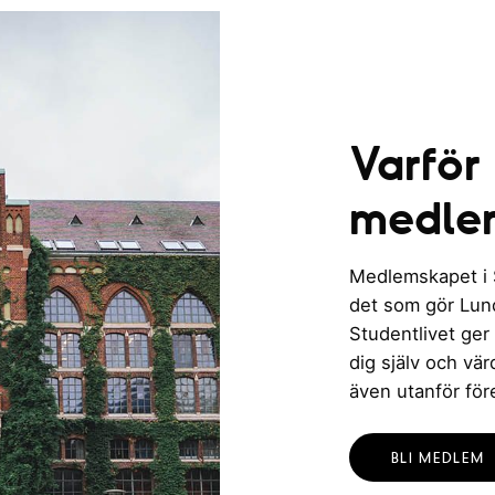
Varför
medle
Medlemskapet i St
det som gör Lund 
Studentlivet ger
dig själv och vä
även utanför för
BLI MEDLEM