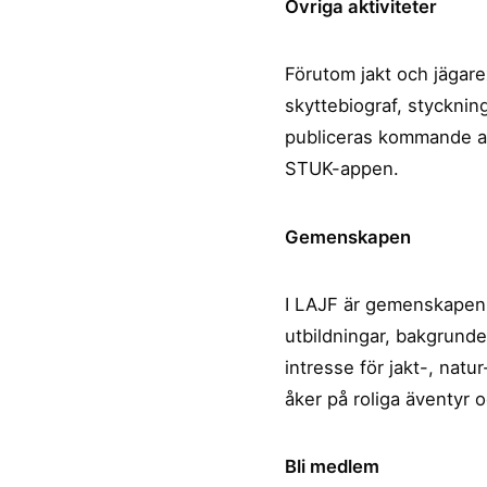
Övriga aktiviteter
Förutom jakt och jägar
skyttebiograf, styckni
publiceras kommande akt
STUK-appen.
Gemenskapen
I LAJF är gemenskapen c
utbildningar, bakgrund
intresse för jakt-, natur
åker på roliga äventyr o
Bli medlem