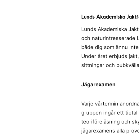
Lunds Akademiska Jaktf
Lunds Akademiska Jaktf
och naturintresserade L
både dig som ännu inte 
Under året erbjuds jakt
sittningar och pubkvälla
Jägarexamen
Varje vårtermin anordn
gruppen ingår ett tiota
teoriföreläsning och sky
jägarexamens alla provde