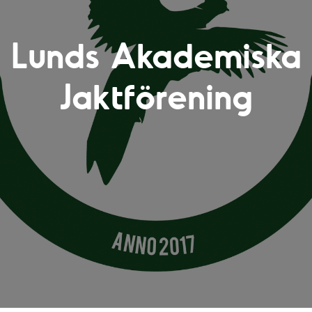
Lunds Akademiska
Jaktförening