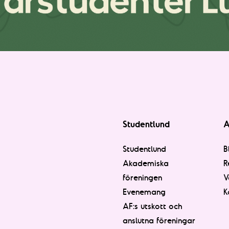
Studentlund
A
Studentlund
B
Akademiska
R
föreningen
V
Evenemang
K
AF:s utskott och
anslutna föreningar