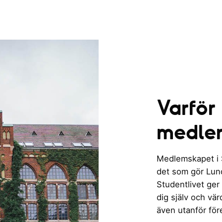
Varför
medle
Medlemskapet i St
det som gör Lund 
Studentlivet ger
dig själv och vä
även utanför för