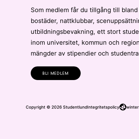
a
d
Som medlem får du tillgång till bland
e
bostäder, nattklubbar, scenuppsättni
r
utbildningsbevakning, ett stort stude
e
s
inom universitet, kommun och regio
u
mängder av stipendier och studentra
l
t
a
BLI MEDLEM
t
.
Copyright © 2026 Studentlund
Integritetspolicy
winter