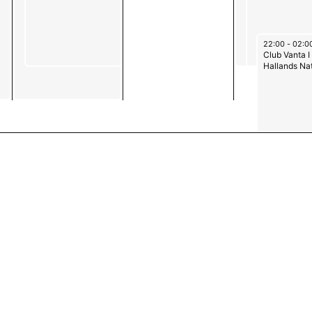
June 26, 202
22:00
-
02:0
Club Vanta I
Hallands Na