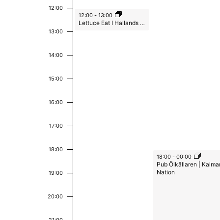
e
a
j
e
a
0
0
12:00
June 22, 2026
v
12:00
-
13:00
c
d
Lettuce Eat I Hallands Nation
l
2
2
n
n
13:00
a
o
å
k
6
6
g
t
g
14:00
r
a
o
u
d
n
15:00
S
m
.
E
a
16:00
ö
v
S
v
f
ö
17:00
k
o
k
e
r
18:00
-
e
m
June 23, 2026
18:00
-
00:00
n
Pub Ölkällaren | Kalma
u
f
Nation
19:00
o
l
t
e
ä
20:00
c
e
r
m
r