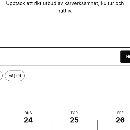
d
s
d
Upptäck ett rikt utbud av kårverksamhet, kultur och
nattliv.
a
d
a
g
a
g
,
g
,
j
,
j
H
u
j
u
n
u
n
Välj tid
i
n
i
2
i
2
4
2
6
,
5
,
ONS
TOR
FRE
24
25
26
2
,
2