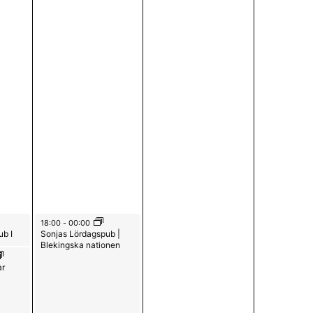
0
0
g
2
2
v
6
6
y
n
a
v
i
g
June 27, 2026
18:00
-
00:00
e
b I
Sonjas Lördagspub |
Blekingska nationen
r
ar
i