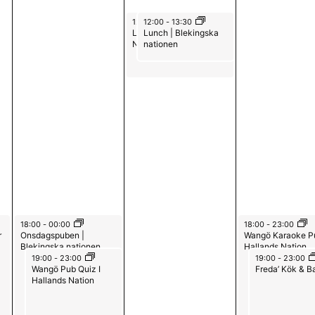
0
2
0
June 25, 2026
June 25, 2026
12:00
12:00
-
14:00
-
13:30
Lunch Neptuni | Kalmar
Lunch | Blekingska
2
0
2
Nation
nationen
6
2
6
6
June 24, 2026
June 26, 2026
18:00
-
00:00
18:00
-
23:00
r
Onsdagspuben |
Wangö Karaoke Pu
Blekingska nationen
Hallands Nation
June 24, 2026
June 26, 2026
19:00
-
23:00
19:00
-
23:00
Wangö Pub Quiz I
Freda’ Kök & B
Hallands Nation