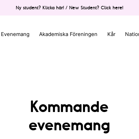
Ny student? Klicka här! / New Student? Click here!
Evenemang
Akademiska Föreningen
Kår
Natio
Kommande
o
t
f
evenemang
n
o
r
s
r
e