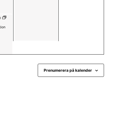
n
g
6
0
tion
Prenumerera på kalender