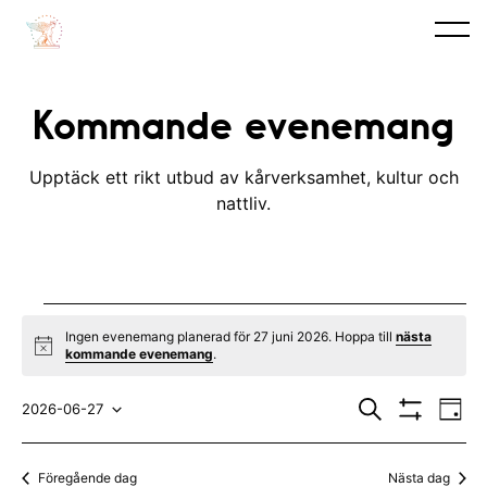
Kommande evenemang
Upptäck ett rikt utbud av kårverksamhet, kultur och
nattliv.
Evenemang
Ingen evenemang planerad för 27 juni 2026. Hoppa till
nästa
N
kommande evenemang
.
for
o
t
E
E
27
i
S
2026-06-27
D
c
ö
V
v
a
V
v
e
k
I
juni
y
S
e
ä
e
Föregående dag
Nästa dag
A