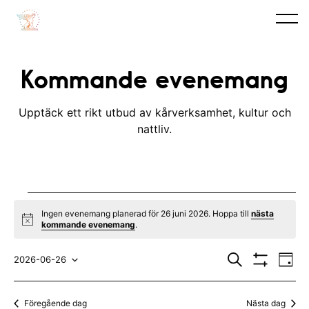
Kommande evenemang
Upptäck ett rikt utbud av kårverksamhet, kultur och
nattliv.
Evenemang
Ingen evenemang planerad för 26 juni 2026. Hoppa till
nästa
N
kommande evenemang
.
for
o
t
E
E
26
i
S
2026-06-26
D
c
ö
V
v
a
V
v
e
k
I
juni
y
S
e
ä
e
Föregående dag
Nästa dag
A