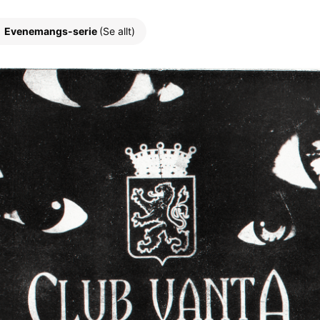
Evenemangs-serie
(Se allt)