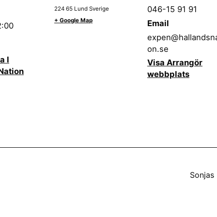
046-15 91 91
224 65
Lund
Sverige
+ Google Map
Email
2:00
expen@hallandsna
on.se
a I
Visa Arrangör
Nation
webbplats
Sonjas