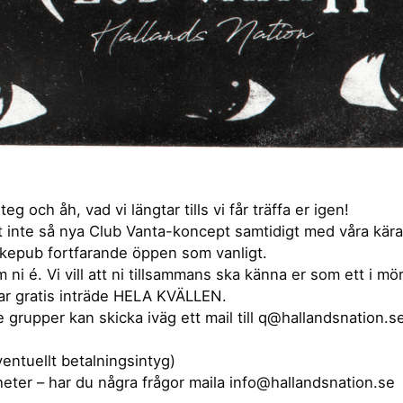
 och åh, vad vi längtar tills vi får träffa er igen!
vårt inte så nya Club Vanta-koncept samtidigt med våra kä
okepub fortfarande öppen som vanligt.
i é. Vi vill att ni tillsammans ska känna er som ett i mör
ar gratis inträde HELA KVÄLLEN.
grupper kan skicka iväg ett mail till q@hallandsnation.se 
ventuellt betalningsintyg)
eter – har du några frågor maila info@hallandsnation.se