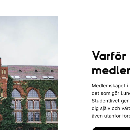
Varför
medle
Medlemskapet i St
det som gör Lund 
Studentlivet ger
dig själv och vä
även utanför för