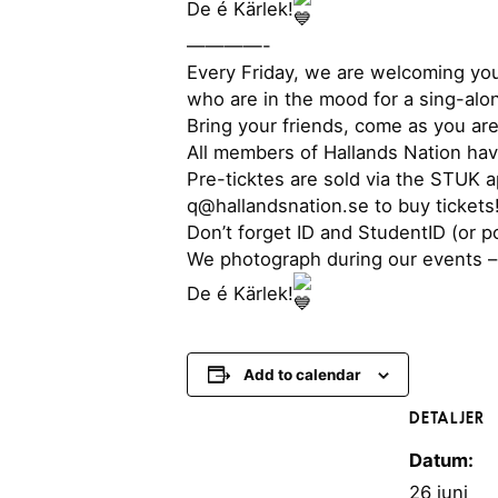
De é Kärlek!
————-
Every Friday, we are welcoming yo
who are in the mood for a sing-alon
Bring your friends, come as you are
All members of Hallands Nation ha
Pre-ticktes are sold via the STUK
q@hallandsnation.se to buy tickets!
Don’t forget ID and StudentID (or p
We photograph during our events – 
De é Kärlek!
Add to calendar
DETALJER
Datum:
26 juni