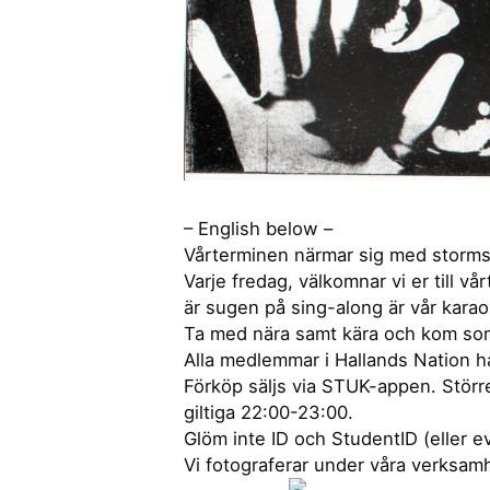
– English below –
Vårterminen närmar sig med stormsteg
Varje fredag, välkomnar vi er till 
är sugen på sing-along är vår kara
Ta med nära samt kära och kom som n
Alla medlemmar i Hallands Nation h
Förköp säljs via STUK-appen. Större 
giltiga 22:00-23:00.
Glöm inte ID och StudentID (eller e
Vi fotograferar under våra verksamh