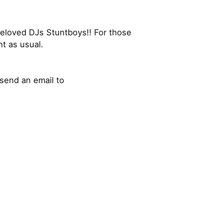
eloved DJs Stuntboys!! For those
t as usual.
send an email to