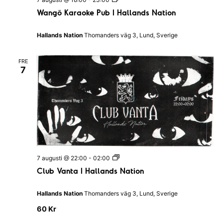
a
Wangö Karaoke Pub I Hallands Nation
n
g
ö
Hallands Nation
Thomanders väg 3, Lund, Sverige
K
a
r
FRE
a
7
o
k
e
P
u
b
I
H
a
l
l
C
7 augusti @ 22:00
-
02:00
a
l
n
Club Vanta I Hallands Nation
u
d
b
s
V
N
Hallands Nation
Thomanders väg 3, Lund, Sverige
a
a
n
t
60 Kr
t
i
a
o