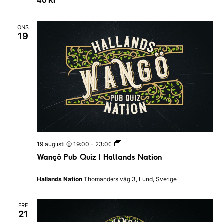
40 Kr
d
E
s
a
N
t
a
ONS
I
t
19
H
i
a
o
l
n
l
a
n
d
s
N
a
t
i
o
n
W
19 augusti @ 19:00
-
23:00
a
Wangö Pub Quiz I Hallands Nation
n
g
ö
Hallands Nation
Thomanders väg 3, Lund, Sverige
P
u
b
FRE
Q
21
u