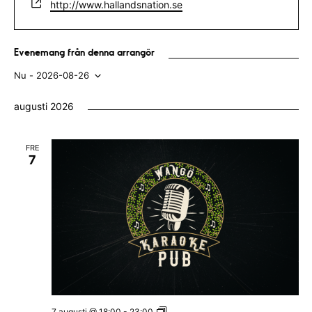
W
http://www.hallandsnation.se
a
f
e
i
o
b
l
n
s
Evenemang från denna arrangör
n
i
Nu
 - 
2026-08-26
u
t
m
V
e
augusti 2026
m
ä
e
l
r
FRE
7
j
d
a
t
u
m
.
W
7 augusti @ 18:00
-
23:00