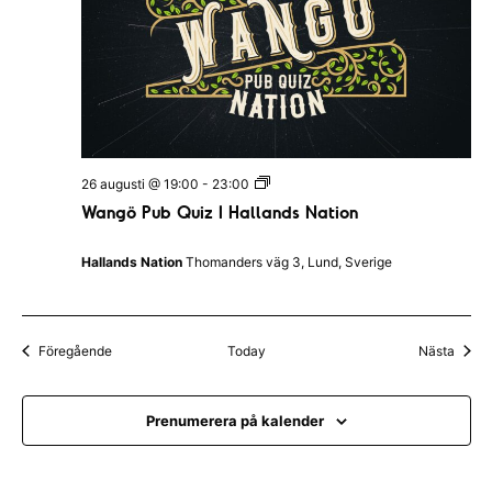
a
n
d
s
N
a
t
i
o
n
W
26 augusti @ 19:00
-
23:00
a
Wangö Pub Quiz I Hallands Nation
n
g
ö
Hallands Nation
Thomanders väg 3, Lund, Sverige
P
u
b
Q
u
Evenemang
Even
Föregående
Today
Nästa
i
z
I
H
Prenumerera på kalender
a
l
l
a