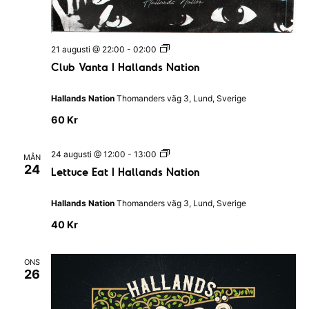
H
a
l
l
C
21 augusti @ 22:00
-
02:00
a
l
n
Club Vanta I Hallands Nation
u
d
b
s
V
N
Hallands Nation
Thomanders väg 3, Lund, Sverige
a
a
n
t
60 Kr
t
i
a
o
I
n
L
24 augusti @ 12:00
-
13:00
MÅN
H
e
24
Lettuce Eat I Hallands Nation
a
t
l
t
l
u
Hallands Nation
Thomanders väg 3, Lund, Sverige
a
c
n
e
40 Kr
d
E
s
a
N
t
a
ONS
I
t
26
H
i
a
o
l
n
l