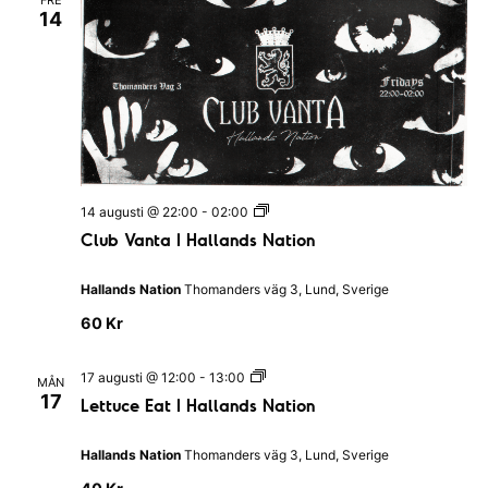
FRE
a
14
o
k
e
P
u
b
I
H
a
l
l
C
14 augusti @ 22:00
-
02:00
a
l
n
Club Vanta I Hallands Nation
u
d
b
s
V
N
Hallands Nation
Thomanders väg 3, Lund, Sverige
a
a
n
t
60 Kr
t
i
a
o
I
n
L
17 augusti @ 12:00
-
13:00
MÅN
H
e
17
Lettuce Eat I Hallands Nation
a
t
l
t
l
u
Hallands Nation
Thomanders väg 3, Lund, Sverige
a
c
n
e