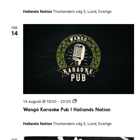
g
ö
Hallands Nation
Thomanders väg 3, Lund, Sverige
P
u
b
FRE
Q
14
u
i
z
I
H
a
l
l
a
n
d
s
N
a
W
14 augusti @ 18:00
-
23:00
t
a
Wangö Karaoke Pub I Hallands Nation
i
n
o
g
n
ö
Hallands Nation
Thomanders väg 3, Lund, Sverige
K
a
r