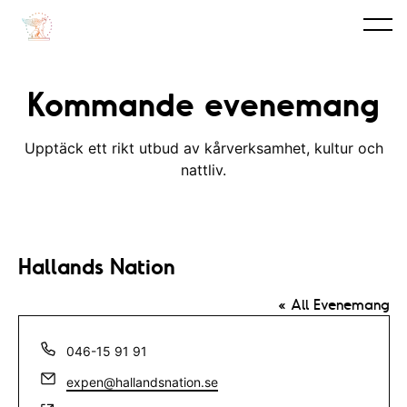
Kommande evenemang
Upptäck ett rikt utbud av kårverksamhet, kultur och
nattliv.
Hallands Nation
« All Evenemang
T
046-15 91 91
e
E
expen@hallandsnation.se
l
m
e