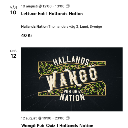
I
n
L
10 augusti @ 12:00
-
13:00
MÅN
H
e
10
Lettuce Eat I Hallands Nation
a
t
l
t
l
u
Hallands Nation
Thomanders väg 3, Lund, Sverige
a
c
n
e
40 Kr
d
E
s
a
N
t
a
ONS
I
t
12
H
i
a
o
l
n
l
a
n
d
s
N
a
t
i
o
n
W
12 augusti @ 19:00
-
23:00
a
Wangö Pub Quiz I Hallands Nation
n