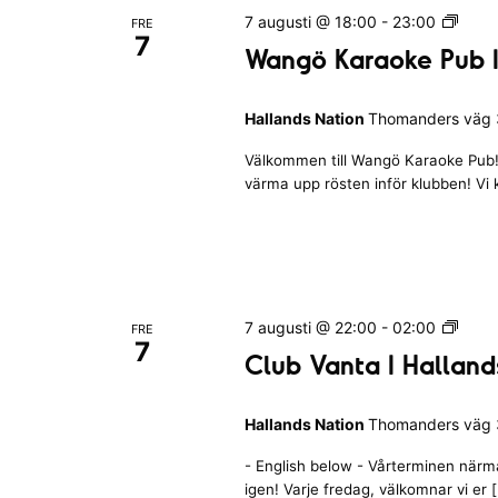
I
W
7 augusti @ 18:00
-
23:00
FRE
H
7
a
Wangö Karaoke Pub I
a
n
l
g
l
Hallands Nation
Thomanders väg 3
ö
a
K
n
Välkommen till Wangö Karaoke Pub! 
a
d
värma upp rösten inför klubben! Vi
r
s
a
N
o
a
k
t
e
i
P
C
7 augusti @ 22:00
-
02:00
o
FRE
u
7
l
n
Club Vanta I Halland
b
u
I
b
H
Hallands Nation
Thomanders väg 3
V
a
a
l
- English below - Vårterminen närmar
n
l
igen! Varje fredag, välkomnar vi er 
t