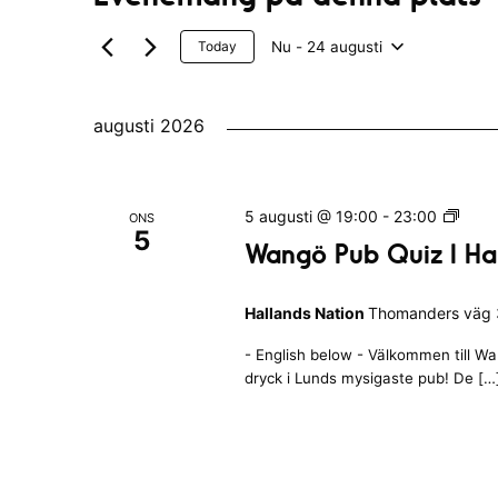
Nu
 - 
24 augusti
Today
V
ä
augusti 2026
l
j
W
5 augusti @ 19:00
-
23:00
ONS
d
5
a
Wangö Pub Quiz I Ha
a
n
g
t
Hallands Nation
Thomanders väg 3
ö
u
P
- English below - Välkommen till W
u
m
dryck i Lunds mysigaste pub! De […
b
.
Q
u
i
z