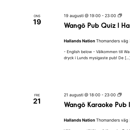
t
i
I
o
H
W
19 augusti @ 19:00
-
23:00
ONS
n
a
19
a
Wangö Pub Quiz I Ha
l
n
l
g
a
Hallands Nation
Thomanders väg 3
ö
n
P
d
- English below - Välkommen till W
u
s
dryck i Lunds mysigaste pub! De […
b
N
Q
a
u
t
i
i
z
o
I
W
21 augusti @ 18:00
-
23:00
FRE
n
H
21
a
Wangö Karaoke Pub I
a
n
l
g
l
Hallands Nation
Thomanders väg 3
ö
a
K