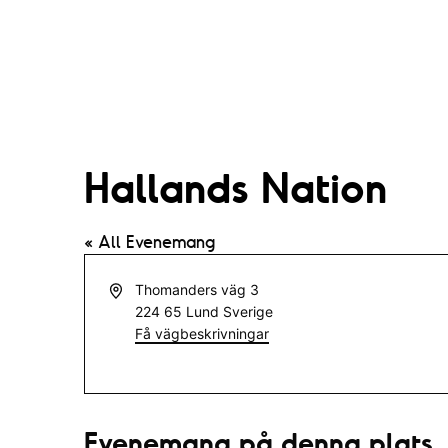
Hallands Nation
« All Evenemang
A
Thomanders väg 3
d
224 65
Lund
Sverige
r
Få vägbeskrivningar
e
s
s
Evenemang på denna plats