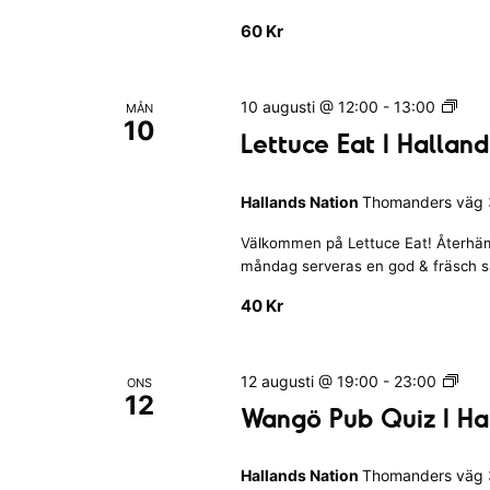
a
a
60 Kr
n
I
d
H
s
a
L
10 augusti @ 12:00
-
13:00
N
MÅN
l
10
e
a
Lettuce Eat I Hallan
l
t
t
a
t
i
n
Hallands Nation
Thomanders väg 3
u
o
d
c
n
s
Välkommen på Lettuce Eat! Återhäm
e
N
måndag serveras en god & fräsch sall
E
a
a
40 Kr
t
t
i
I
o
H
W
12 augusti @ 19:00
-
23:00
ONS
n
a
12
a
Wangö Pub Quiz I Ha
l
n
l
g
a
Hallands Nation
Thomanders väg 3
ö