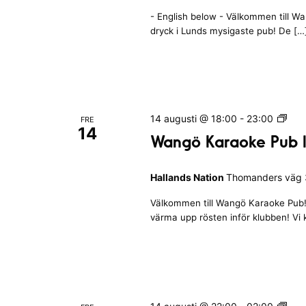
n
P
d
- English below - Välkommen till W
u
s
dryck i Lunds mysigaste pub! De […
b
N
Q
a
u
t
i
i
z
o
I
W
14 augusti @ 18:00
-
23:00
FRE
n
H
14
a
Wangö Karaoke Pub I
a
n
l
g
l
Hallands Nation
Thomanders väg 3
ö
a
K
n
Välkommen till Wangö Karaoke Pub! 
a
d
värma upp rösten inför klubben! Vi
r
s
a
N
o
a
k
t
e
i
P
C