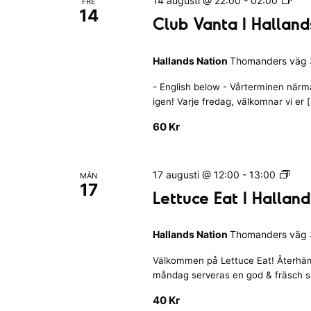
14 augusti @ 22:00
-
02:00
o
FRE
u
14
l
n
Club Vanta I Halland
b
u
I
b
H
Hallands Nation
Thomanders väg 3
V
a
a
l
- English below - Vårterminen närmar
n
l
igen! Varje fredag, välkomnar vi er 
t
a
a
60 Kr
n
I
d
H
s
a
L
17 augusti @ 12:00
-
13:00
N
MÅN
l
17
e
a
Lettuce Eat I Hallan
l
t
t
a
t
i
n
Hallands Nation
Thomanders väg 3
u
o
d
c
n
s
Välkommen på Lettuce Eat! Återhäm
e
N
måndag serveras en god & fräsch sall
E
a
a
40 Kr
t