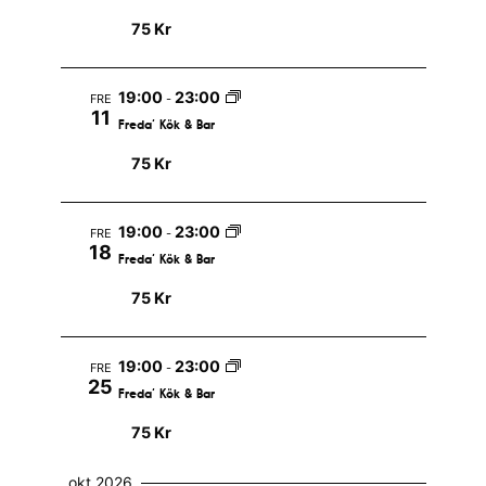
a
75 Kr
v
i
19:00
23:00
FRE
-
11
g
Freda’ Kök & Bar
e
75 Kr
r
i
19:00
23:00
FRE
-
18
Freda’ Kök & Bar
n
75 Kr
g
19:00
23:00
FRE
-
25
Freda’ Kök & Bar
75 Kr
okt 2026