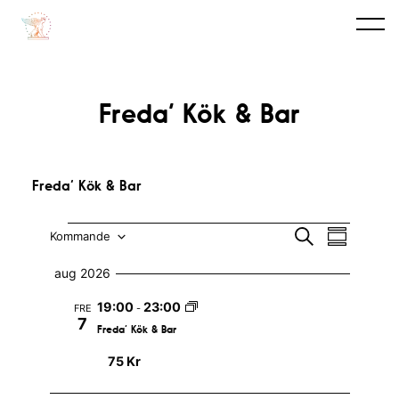
Freda’ Kök & Bar
Freda’ Kök & Bar
Evenemang
E
E
S
Kommande
S
ö
v
a
V
v
k
m
aug 2026
e
m
ä
e
a
19:00
23:00
n
FRE
-
n
l
n
7
f
Freda’ Kök & Bar
e
a
j
e
t
75 Kr
m
t
d
m
n
a