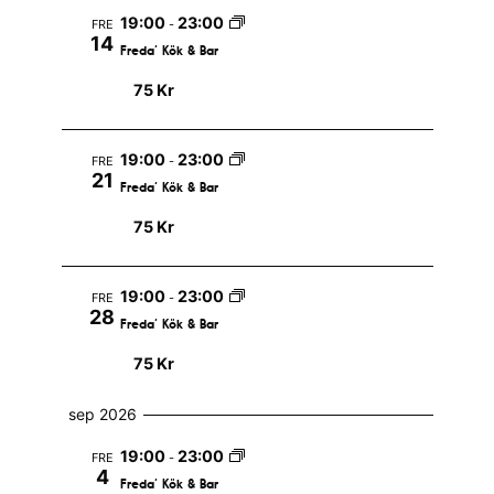
i
a
a
n
n
19:00
23:00
FRE
-
g
t
14
Freda’ Kök & Bar
n
g
u
v
g
75 Kr
m
y
S
n
19:00
23:00
FRE
-
ö
21
a
Freda’ Kök & Bar
k
v
75 Kr
-
i
o
g
19:00
23:00
FRE
-
c
28
e
Freda’ Kök & Bar
h
r
75 Kr
i
v
sep 2026
n
y
g
19:00
23:00
FRE
-
n
4
Freda’ Kök & Bar