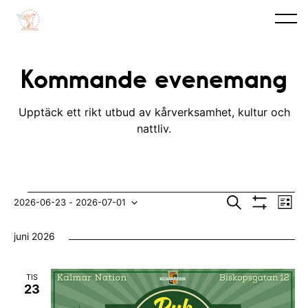
Kommande evenemang
Upptäck ett rikt utbud av kårverksamhet, kultur och
nattliv.
Evenemang
E
E
S
2026-06-23
 - 
2026-07-01
L
ö
V
v
i
V
v
k
I
s
juni 2026
S
e
t
ä
e
A
n
F
l
n
I
TIS
e
L
j
23
e
T
m
E
d