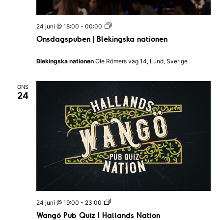
n
a
O
24 juni @ 18:00
-
00:00
n
v
Onsdagspuben | Blekingska nationen
s
d
i
a
Blekingska nationen
Ole Römers väg 14, Lund, Sverige
g
g
s
p
e
ONS
u
24
b
r
e
n
i
|
B
n
l
e
g
k
i
n
g
s
k
a
W
24 juni @ 19:00
-
23:00
n
a
Wangö Pub Quiz I Hallands Nation
a
n