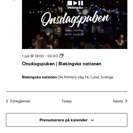
O
1 juli @ 18:00
-
00:00
n
Onsdagspuben | Blekingska nationen
s
d
a
Blekingska nationen
Ole Römers väg 14, Lund, Sverige
g
s
p
u
b
Evenemang
Even
Föregående
Today
Nästa
e
n
|
B
Prenumerera på kalender
l
e
k