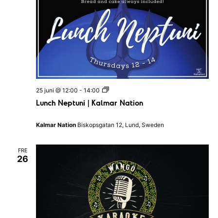
i
n
g
s
k
a
n
a
t
i
o
L
25 juni @ 12:00
-
14:00
n
u
e
Lunch Neptuni | Kalmar Nation
n
n
c
h
Kalmar Nation
Biskopsgatan 12, Lund, Sweden
N
e
p
FRE
t
26
u
n
i
|
K
a
l
m