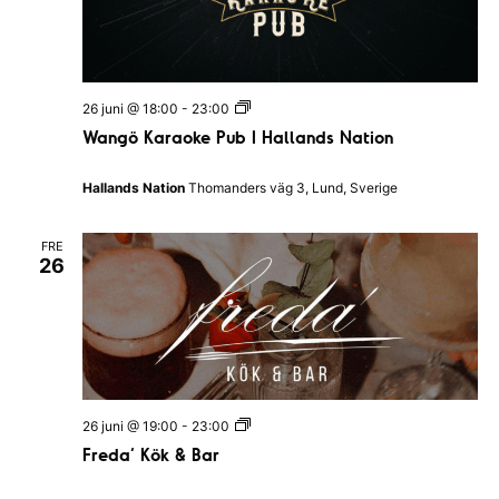
a
r
N
a
t
i
W
26 juni @ 18:00
-
23:00
o
a
Wangö Karaoke Pub I Hallands Nation
n
n
g
ö
Hallands Nation
Thomanders väg 3, Lund, Sverige
K
a
r
FRE
a
26
o
k
e
P
u
b
I
H
a
F
26 juni @ 19:00
-
23:00
l
r
l
Freda’ Kök & Bar
e
a
d
n
a