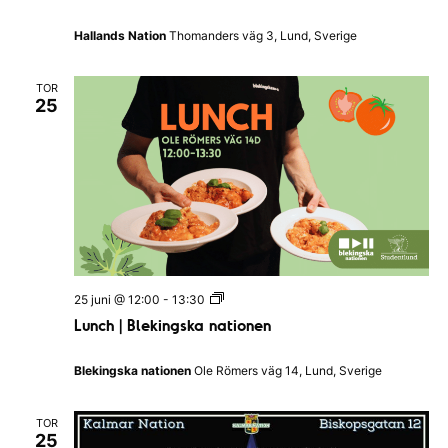
t
g
i
ö
Hallands Nation
Thomanders väg 3, Lund, Sverige
o
P
n
u
e
b
n
TOR
Q
25
u
i
z
I
H
a
l
l
a
n
d
s
L
25 juni @ 12:00
-
13:30
N
u
a
Lunch | Blekingska nationen
n
t
c
i
h
o
Blekingska nationen
Ole Römers väg 14, Lund, Sverige
|
n
B
l
TOR
e
25
k