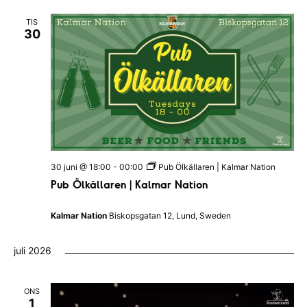
a
|
t
B
TIS
I
l
30
H
e
a
k
l
i
l
n
a
g
n
s
d
k
s
a
N
n
a
a
t
t
i
i
o
30 juni @ 18:00
-
00:00
Pub Ölkällaren | Kalmar Nation
o
n
Pub Ölkällaren | Kalmar Nation
n
e
n
Kalmar Nation
Biskopsgatan 12, Lund, Sweden
juli 2026
ONS
1