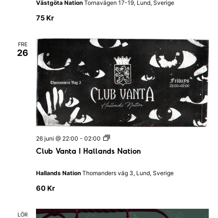
d
Västgöta Nation
Tornavägen 17-19, Lund, Sverige
’
s
K
N
75 Kr
ö
a
k
t
&
i
FRE
B
o
26
a
n
r
C
26 juni @ 22:00
-
02:00
l
Club Vanta I Hallands Nation
u
b
V
Hallands Nation
Thomanders väg 3, Lund, Sverige
a
n
60 Kr
t
a
I
LÖR
H