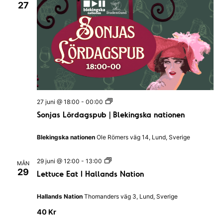
27
a
l
l
a
n
d
s
N
a
t
i
o
S
n
27 juni @ 18:00
-
00:00
o
Sonjas Lördagspub | Blekingska nationen
n
j
a
Blekingska nationen
Ole Römers väg 14, Lund, Sverige
s
L
ö
L
29 juni @ 12:00
-
13:00
MÅN
r
e
29
Lettuce Eat I Hallands Nation
d
t
a
t
g
u
Hallands Nation
Thomanders väg 3, Lund, Sverige
s
c
p
e
40 Kr
u
E
b