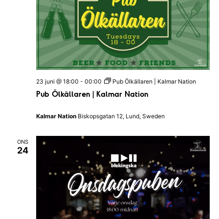
m
R
a
a
a
n
t
n
g
u
v
g
m
y
S
.
23 juni @ 18:00
-
00:00
Pub Ölkällaren | Kalmar Nation
n
ö
Pub Ölkällaren | Kalmar Nation
a
k
v
Kalmar Nation
Biskopsgatan 12, Lund, Sweden
-
i
o
g
ONS
24
c
e
h
r
i
v
n
y
g