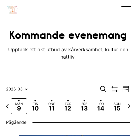
Kommande evenemang
Upptäck ett rikt utbud av kårverksamhet, kultur och
nattliv.
E
E
S
2026-03
V
ö
V
v
e
V
v
k
I
c
F
N
MÅN
TIS
ONS
TOR
FRE
LÖR
SÖN
S
e
k
ä
e
9
10
11
12
13
14
15
A
ö
a
ä
n
F
l
n
r
s
I
Pågående
e
L
e
t
j
e
T
m
g
a
E
d