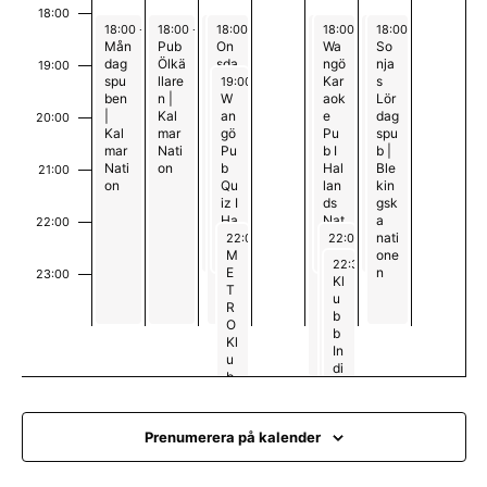
m
18:00
a
March 9, 2026
March 10, 2026
March 11, 2026
March 11, 2026
March 13, 2026
March 13, 2026
March 14, 2026
March 14, 2026
18:00
-
00:00
18:00
-
00:00
18:00
18:00
-
-
23:00
00:00
18:00
18:00
-
-
01:00
23:00
18:00
18:00
-
-
23:00
00:00
Mån
Pub
Pub
On
Pub
Wa
BÄN
So
dag
Ölkä
Lott
sda
Kag
ngö
KEN
nja
n
19:00
March 11, 2026
spu
llare
as
gsp
gen
Kar
SPO
s
19:00
-
23:00
ben
n |
ube
W
|
aok
RTB
Lör
g
|
Kal
n |
an
Kal
e
AR
dag
20:00
Kal
mar
Ble
gö
mar
Pu
spu
mar
Nati
kin
Pu
Nati
b I
b |
Nati
on
gsk
b
on
Hal
Ble
21:00
on
a
Qu
lan
kin
nati
iz I
ds
gsk
one
Ha
Nat
a
22:00
March 11, 2026
March 13, 2026
n
lla
ion
nati
22:00
-
02:00
22:00
-
02:00
nd
M
Cl
one
March 13, 2026
22:30
-
02:00
s
E
ub
n
23:00
Kl
Na
T
Va
u
00
tio
R
nt
b
n
O
a I
b
Kl
Ha
In
u
lla
di
b
nd
g
b
s
o
&
Na
|
B
tio
Prenumerera på kalender
Bl
ar
n
e
ki