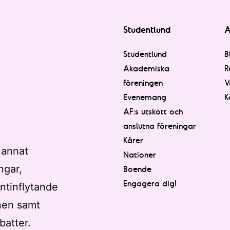
Studentlund
A
Studentlund
B
Akademiska
R
föreningen
V
Evenemang
K
AF:s utskott och
anslutna föreningar
Kårer
 annat
Nationer
ngar,
Boende
Engagera dig!
ntinflytande
nen samt
batter.