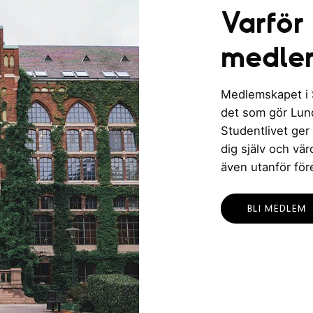
Varför
medle
Medlemskapet i St
det som gör Lund 
Studentlivet ger
dig själv och vä
även utanför för
BLI MEDLEM