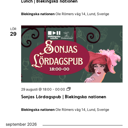
Lunch | Blekingska nationen
n
n
c
a
h
t
Blekingska nationen
Ole Römers väg 14, Lund, Sverige
|
i
B
o
l
n
LÖR
e
e
29
k
n
i
n
g
s
k
a
n
a
t
i
o
S
29 augusti @ 18:00
-
00:00
n
o
e
Sonjas Lördagspub | Blekingska nationen
n
n
j
a
Blekingska nationen
Ole Römers väg 14, Lund, Sverige
s
L
ö
september 2026
r