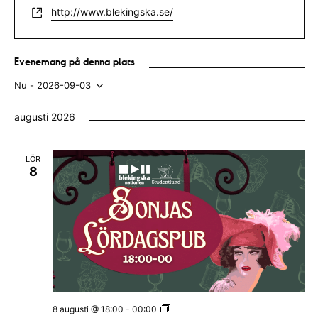
e
W
http://www.blekingska.se/
s
l
e
s
e
b
f
s
Evenemang på denna plats
o
i
n
Nu
 - 
2026-09-03
t
n
V
e
u
augusti 2026
ä
m
m
l
LÖR
e
8
j
r
d
a
t
u
m
.
S
8 augusti @ 18:00
-
00:00