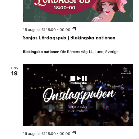
n
a
t
i
o
S
15 augusti @ 18:00
-
00:00
n
o
e
Sonjas Lördagspub | Blekingska nationen
n
n
j
a
Blekingska nationen
Ole Römers väg 14, Lund, Sverige
s
L
ö
ONS
r
19
d
a
g
s
p
u
b
|
B
l
e
k
O
19 augusti @ 18:00
-
00:00
i
n
n