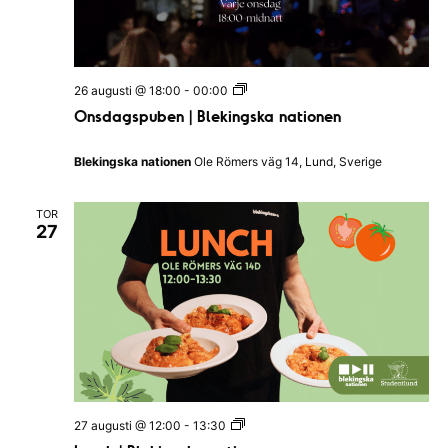
|
B
l
e
k
O
26 augusti @ 18:00
-
00:00
i
n
n
Onsdagspuben | Blekingska nationen
s
g
d
s
a
k
Blekingska nationen
Ole Römers väg 14, Lund, Sverige
g
a
s
n
p
a
TOR
u
t
27
b
i
e
o
n
n
|
e
B
n
l
e
k
i
n
g
s
L
27 augusti @ 12:00
-
13:30
k
u
a