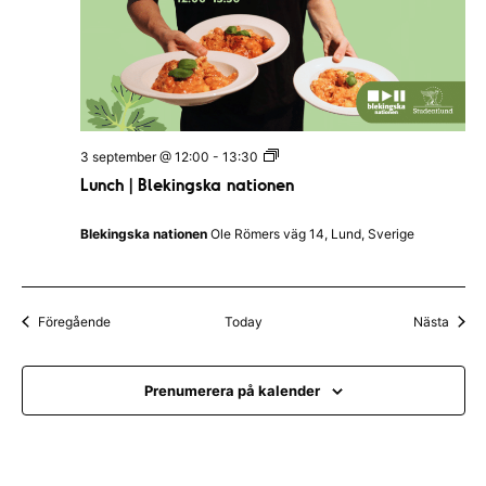
|
B
l
e
k
i
n
g
s
L
3 september @ 12:00
-
13:30
k
u
a
Lunch | Blekingska nationen
n
n
c
a
h
t
Blekingska nationen
Ole Römers väg 14, Lund, Sverige
|
i
B
o
l
n
e
e
k
n
Evenemang
Even
Föregående
Today
Nästa
i
n
g
s
Prenumerera på kalender
k
a
n
a
t
i