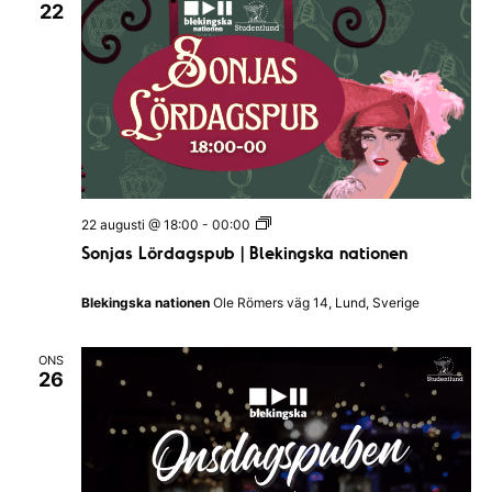
22
k
n
i
n
g
s
k
a
n
a
t
i
o
S
22 augusti @ 18:00
-
00:00
n
o
e
Sonjas Lördagspub | Blekingska nationen
n
n
j
a
Blekingska nationen
Ole Römers väg 14, Lund, Sverige
s
L
ö
ONS
r
26
d
a
g
s
p
u
b