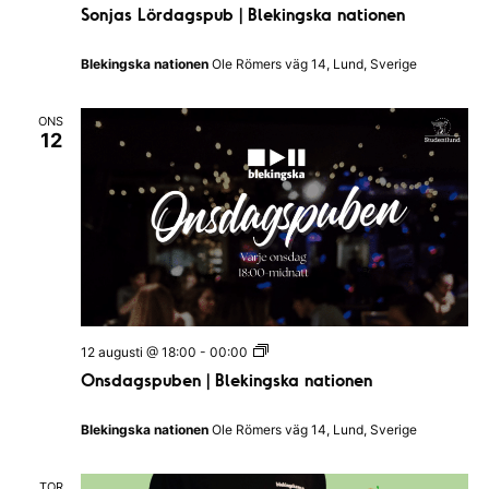
o
Sonjas Lördagspub | Blekingska nationen
n
j
a
Blekingska nationen
Ole Römers väg 14, Lund, Sverige
s
L
ö
ONS
r
12
d
a
g
s
p
u
b
|
B
l
e
k
O
12 augusti @ 18:00
-
00:00
i
n
n
Onsdagspuben | Blekingska nationen
s
g
d
s
a
k
Blekingska nationen
Ole Römers väg 14, Lund, Sverige
g
a
s
n
p
a
TOR