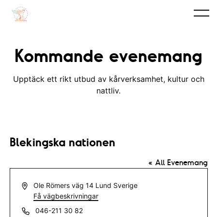
Kommande evenemang
Upptäck ett rikt utbud av kårverksamhet, kultur och
nattliv.
Blekingska nationen
« All Evenemang
A
Ole Römers väg 14
Lund
Sverige
d
Få vägbeskrivningar
r
T
046-211 30 82
e