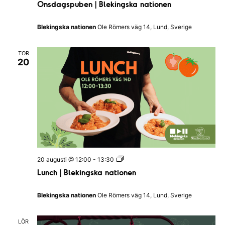
Onsdagspuben | Blekingska nationen
s
g
d
s
a
k
Blekingska nationen
Ole Römers väg 14, Lund, Sverige
g
a
s
n
p
a
TOR
u
t
20
b
i
e
o
n
n
|
e
B
n
l
e
k
i
n
g
s
L
20 augusti @ 12:00
-
13:30
k
u
a
Lunch | Blekingska nationen
n
n
c
a
h
t
Blekingska nationen
Ole Römers väg 14, Lund, Sverige
|
i
B
o
l
n
LÖR
e
e