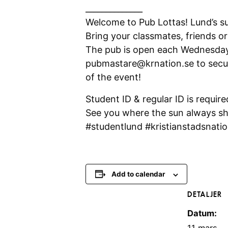
______________
Welcome to Pub Lottas! Lund’s s
Bring your classmates, friends o
The pub is open each Wednesday
pubmastare@krnation.se to secure
of the event!
Student ID & regular ID is requir
See you where the sun always sh
#studentlund #kristianstadsnati
Add to calendar
DETALJER
Datum: