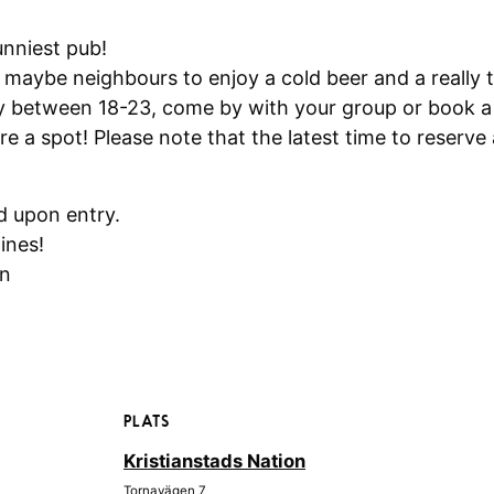
unniest pub!
r maybe neighbours to enjoy a cold beer and a really 
 between 18-23, come by with your group or book a 
 a spot! Please note that the latest time to reserve 
ed upon entry.
ines!
on
PLATS
Kristianstads Nation
Tornavägen 7