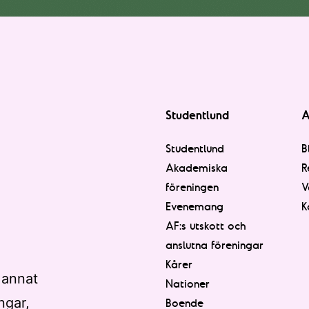
Studentlund
A
Studentlund
B
Akademiska
R
föreningen
V
Evenemang
K
AF:s utskott och
anslutna föreningar
Kårer
 annat
Nationer
ngar,
Boende