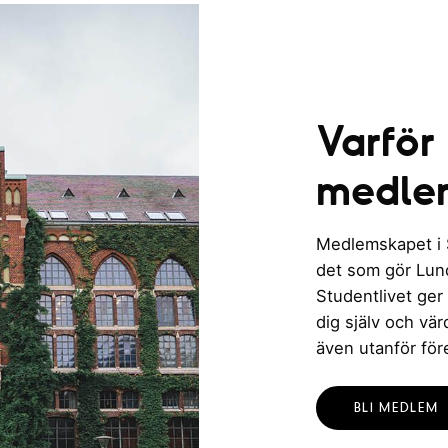
Varför
medle
Medlemskapet i St
det som gör Lund 
Studentlivet ger
dig själv och vä
även utanför för
BLI MEDLEM