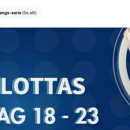
angs-serie
(Se allt)