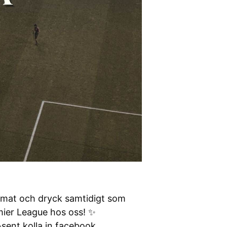
d mat och dryck samtidigt som
mier League hos oss! ✨
-sent kolla in facebook