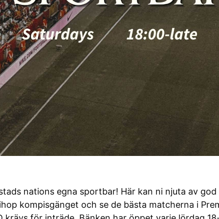
stads nations egna sportbar! Här kan ni njuta av go
ra ihop kompisgänget och se de bästa matcherna i Pre
ID krävs för inträde. Bänken har öppet varje lördag 18