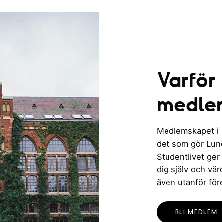
Varför
medle
Medlemskapet i St
det som gör Lund 
Studentlivet ger
dig själv och vä
även utanför för
BLI MEDLEM