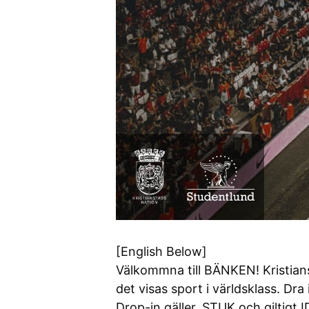
[English Below]
Välkommna till BÄNKEN! Kristian
det visas sport i världsklass. D
Drop-in gäller, STUK och giltigt 