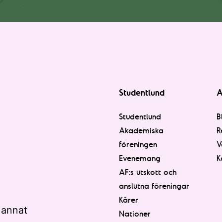
Studentlund
A
Studentlund
B
Akademiska
R
föreningen
V
Evenemang
K
AF:s utskott och
anslutna föreningar
Kårer
 annat
Nationer