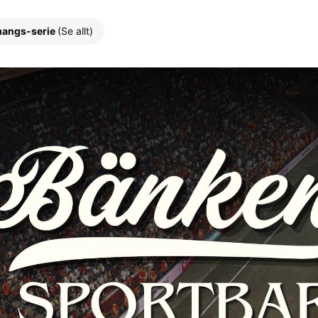
angs-serie
(Se allt)