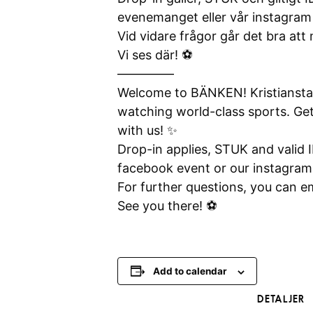
evenemanget eller vår instagram 
Vid vidare frågor går det bra at
Vi ses där! ⚽️
————–
Welcome to BÄNKEN! Kristianstad
watching world-class sports. Ge
with us! ✨
Drop-in applies, STUK and valid I
facebook event or our instagra
For further questions, you can e
See you there! ⚽️
Add to calendar
DETALJER