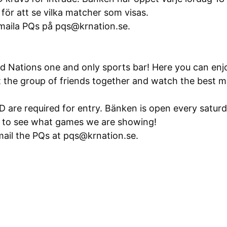
för att se vilka matcher som visas.
t maila PQs på pqs@krnation.se.
 Nations one and only sports bar! Here you can enj
t the group of friends together and watch the best m
D are required for entry. Bänken is open every satur
m to see what games we are showing!
mail the PQs at pqs@krnation.se.