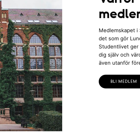
medle
Medlemskapet i St
det som gör Lund 
Studentlivet ger
dig själv och vä
även utanför för
BLI MEDLEM