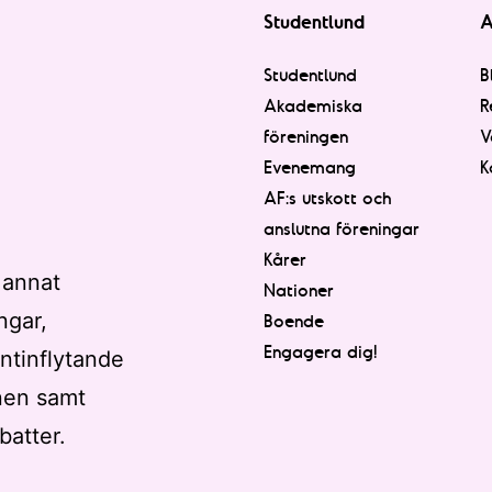
Studentlund
A
Studentlund
B
Akademiska
R
föreningen
V
Evenemang
K
AF:s utskott och
anslutna föreningar
Kårer
 annat
Nationer
ngar,
Boende
Engagera dig!
ntinflytande
nen samt
batter.