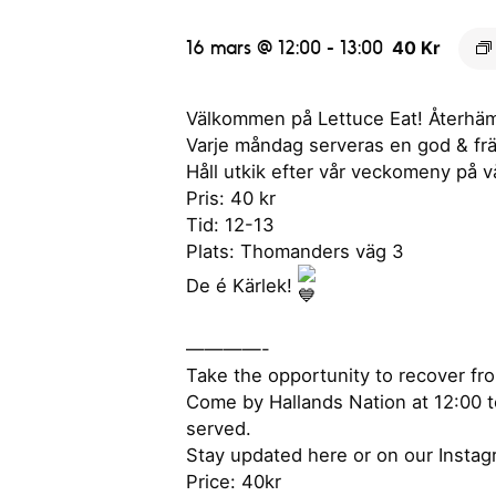
16 mars @ 12:00
-
13:00
40 Kr
Välkommen på Lettuce Eat! Återhäm
Varje måndag serveras en god & fräsch
Håll utkik efter vår veckomeny på v
Pris: 40 kr
Tid: 12-13
Plats: Thomanders väg 3
De é Kärlek!
————-
Take the opportunity to recover f
Come by Hallands Nation at 12:00 t
served.
Stay updated here or on our Instag
Price: 40kr