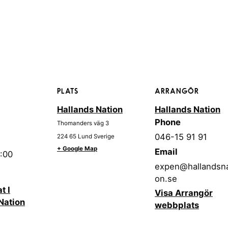
PLATS
ARRANGÖR
Hallands Nation
Hallands Nation
Phone
Thomanders väg 3
046-15 91 91
224 65
Lund
Sverige
+ Google Map
Email
3:00
expen@hallandsna
on.se
t I
Visa Arrangör
Nation
webbplats