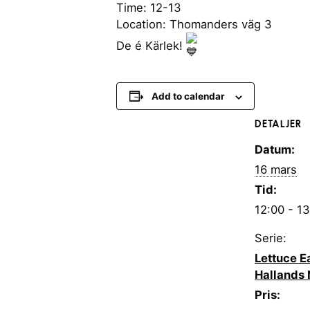
Time: 12-13
Location: Thomanders väg 3
De é Kärlek!
Add to calendar
DETALJER
Datum:
16 mars
Tid:
12:00 - 1
Serie:
Lettuce Ea
Hallands 
Pris: