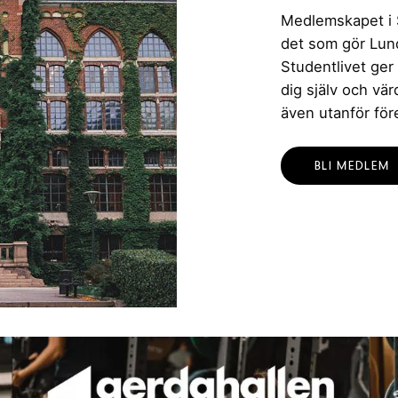
Medlemskapet i St
det som gör Lund 
Studentlivet ger
dig själv och vä
även utanför för
BLI MEDLEM