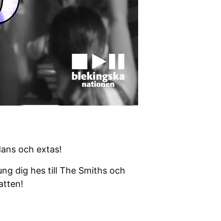
dans och extas!
ung dig hes till The Smiths och
atten!