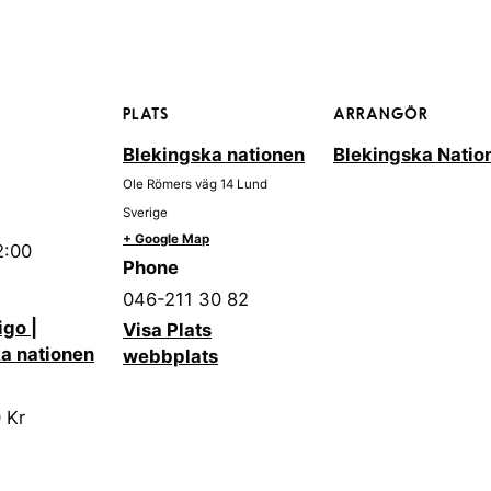
PLATS
ARRANGÖR
Blekingska nationen
Blekingska Natio
Ole Römers väg 14
Lund
Sverige
+ Google Map
2:00
Phone
046-211 30 82
igo |
Visa Plats
a nationen
webbplats
 Kr