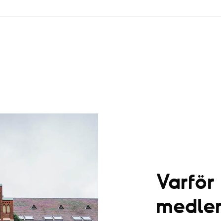
Varför
medle