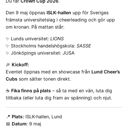
Du får
Crown Cup 2026
.
Den 9 maj öppnas
ISLK-hallen
upp för Sveriges
främsta universitetslag i cheerleading och gör upp
om kronan. På mattan står:
✨ Lunds universitet:
LIONS
✨ Stockholms handelshögskola:
SASSE
✨ Jönköpings universitet: JUSA
🎉
Kickoff:
Eventet öppnas med en showcase från
Lund Cheer’s
Cubs
som sätter tonen direkt.
☕
Fika finns på plats
– så ta med en vän, luta dig
tillbaka (eller luta dig fram av spänning) och njut.
📍
Plats:
ISLK-hallen, Lund
📅
Datum:
9 maj