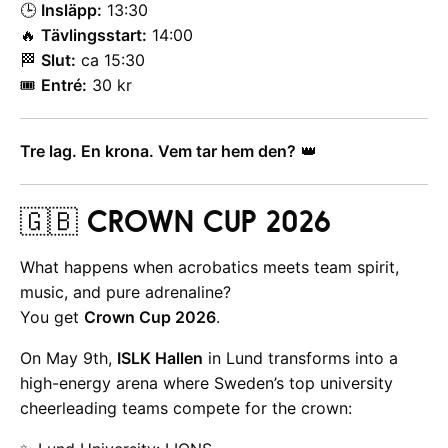
🕒
Insläpp:
13:30
🔥
Tävlingsstart:
14:00
🏁
Slut:
ca 15:30
🎟️
Entré:
30 kr
Tre lag. En krona. Vem tar hem den?
👑
🇬🇧
CROWN CUP 2026
What happens when acrobatics meets team spirit,
music, and pure adrenaline?
You get
Crown Cup 2026
.
On May 9th,
ISLK Hallen
in Lund transforms into a
high-energy arena where Sweden’s top university
cheerleading teams compete for the crown: