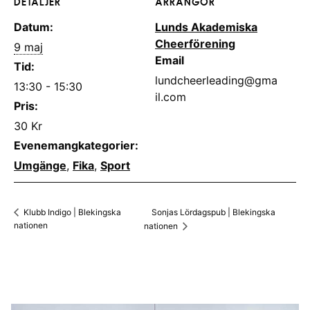
DETALJER
ARRANGÖR
Datum:
Lunds Akademiska
Cheerförening
9 maj
Email
Tid:
lundcheerleading@gma
13:30 - 15:30
il.com
Pris:
30 Kr
Evenemangkategorier:
Umgänge
,
Fika
,
Sport
Sonjas Lördagspub | Blekingska
Klubb Indigo | Blekingska
nationen
nationen