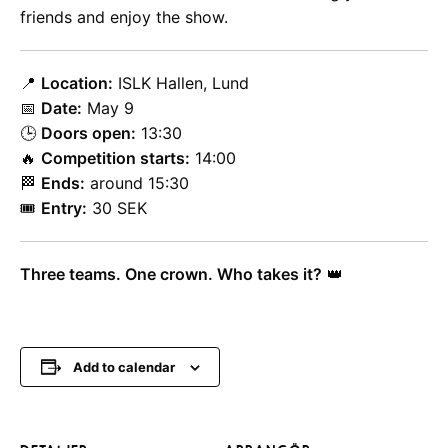
friends and enjoy the show.
📍
Location:
ISLK Hallen, Lund
📅
Date:
May 9
🕒
Doors open:
13:30
🔥
Competition starts:
14:00
🏁
Ends:
around 15:30
🎟️
Entry:
30 SEK
Three teams. One crown. Who takes it?
👑
Add to calendar