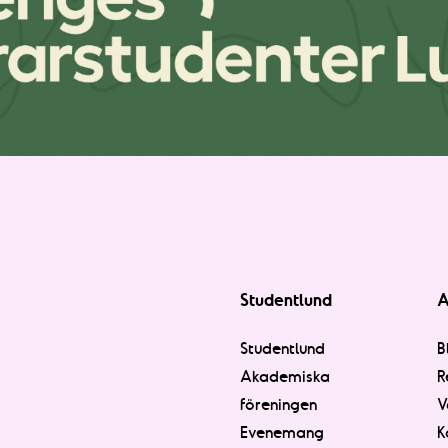
Studentlund
A
Studentlund
B
Akademiska
R
föreningen
V
Evenemang
K