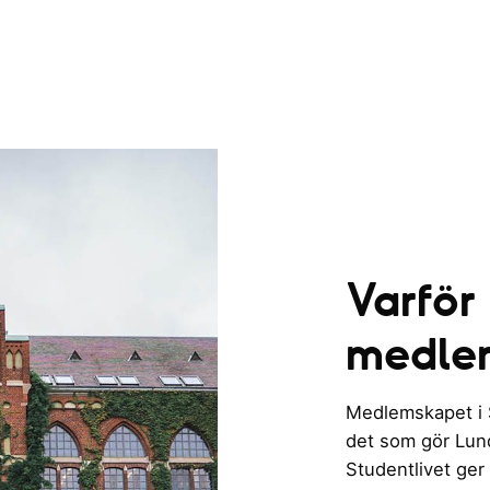
Varför
medle
Medlemskapet i St
det som gör Lund 
Studentlivet ger