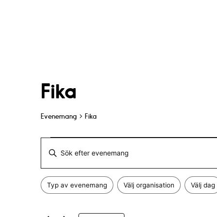
Fika
Evenemang
Fika
Evenemang
E
A
v
n
Typ av evenemang
Välj organisation
Välj dag
g
F
e
Ä
i
n
e
l
d