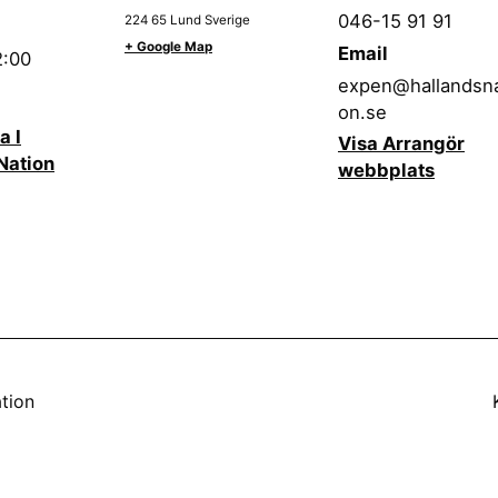
046-15 91 91
224 65
Lund
Sverige
+ Google Map
Email
2:00
expen@hallandsna
on.se
a I
Visa Arrangör
Nation
webbplats
tion