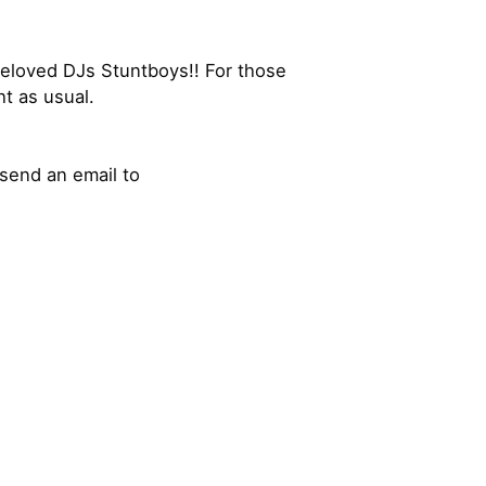
eloved DJs Stuntboys!! For those
t as usual.
send an email to