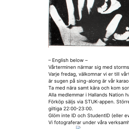
– English below –
Vårterminen närmar sig med stormsteg
Varje fredag, välkomnar vi er till 
är sugen på sing-along är vår kara
Ta med nära samt kära och kom som n
Alla medlemmar i Hallands Nation h
Förköp säljs via STUK-appen. Större 
giltiga 22:00-23:00.
Glöm inte ID och StudentID (eller e
Vi fotograferar under våra verksamh