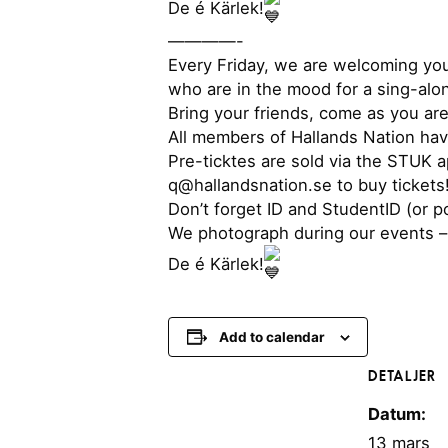
De é Kärlek!
————-
Every Friday, we are welcoming yo
who are in the mood for a sing-alon
Bring your friends, come as you are
All members of Hallands Nation ha
Pre-ticktes are sold via the STUK
q@hallandsnation.se to buy tickets!
Don’t forget ID and StudentID (or p
We photograph during our events – 
De é Kärlek!
Add to calendar
DETALJER
Datum:
13 mars