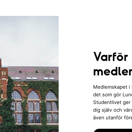
Varför
medle
Medlemskapet i St
det som gör Lund 
Studentlivet ger
dig själv och vä
även utanför för