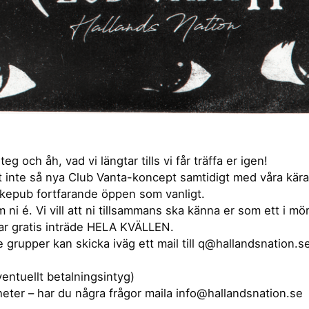
 och åh, vad vi längtar tills vi får träffa er igen!
vårt inte så nya Club Vanta-koncept samtidigt med våra kä
okepub fortfarande öppen som vanligt.
i é. Vi vill att ni tillsammans ska känna er som ett i mör
ar gratis inträde HELA KVÄLLEN.
grupper kan skicka iväg ett mail till q@hallandsnation.se 
ventuellt betalningsintyg)
eter – har du några frågor maila info@hallandsnation.se