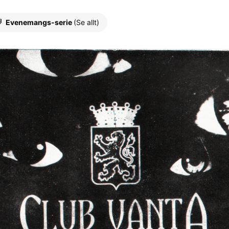
Evenemangs-serie
(Se allt)