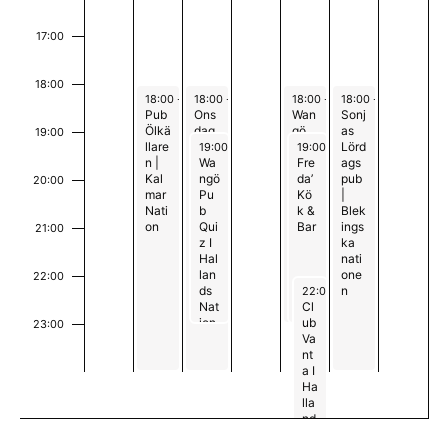
n
n
e
a
17:00
m
v
18:00
a
June 23, 2026
June 24, 2026
June 26, 2026
June 27, 2026
18:00
-
00:00
18:00
-
00:00
18:00
-
23:00
18:00
-
00:00
i
Pub
Ons
Wan
Sonj
Ölkä
dag
gö
as
n
19:00
g
June 24, 2026
June 26, 2026
llare
spu
Kara
Lörd
19:00
-
23:00
19:00
-
23:00
n |
ben
Wa
oke
Fre
ags
g
e
Kal
|
ngö
Pub
da’
pub
20:00
mar
Blek
Pu
I
Kö
|
r
Nati
ings
b
Hall
k &
Blek
on
ka
Qui
and
Bar
ings
21:00
i
nati
z I
s
ka
one
Hal
Nati
nati
n
n
lan
on
one
22:00
June 26, 2026
ds
n
22:00
-
02:00
g
Nat
Cl
ion
ub
23:00
Va
00
nt
a I
Ha
lla
nd
s