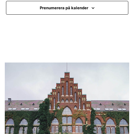
Na
tio
Prenumerera på kalender
n