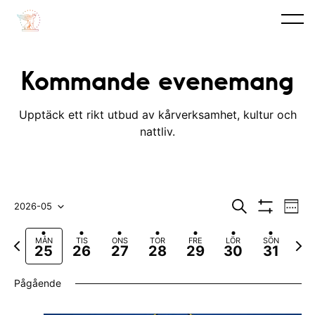
Kommande evenemang
Upptäck ett rikt utbud av kårverksamhet, kultur och
nattliv.
E
E
S
2026-05
V
ö
V
v
e
V
v
k
I
c
F
N
MÅN
TIS
ONS
TOR
FRE
LÖR
SÖN
S
e
k
ä
e
25
26
27
28
29
30
31
A
ö
a
ä
n
F
l
n
r
s
I
Pågående
e
L
e
t
j
e
T
m
g
a
E
d