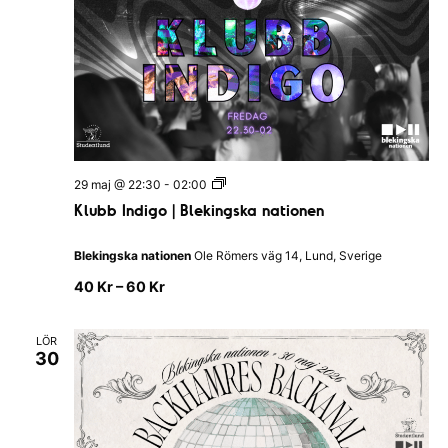
l
l
a
n
d
s
N
a
t
i
o
K
n
29 maj @ 22:30
-
02:00
l
Klubb Indigo | Blekingska nationen
u
b
b
Blekingska nationen
Ole Römers väg 14, Lund, Sverige
I
n
40 Kr – 60 Kr
d
i
g
LÖR
o
30
|
B
l
e
k
i