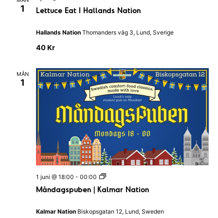
MÅN
e
T
e
1
n
Lettuce Eat I Hallands Nation
B
t
A
t
R
u
Hallands Nation
Thomanders väg 3, Lund, Sverige
c
e
40 Kr
E
a
t
MÅN
I
1
H
a
l
l
a
n
d
s
N
a
t
i
M
o
1 juni @ 18:00
-
00:00
å
n
Måndagspuben | Kalmar Nation
n
d
a
Kalmar Nation
Biskopsgatan 12, Lund, Sweden
g