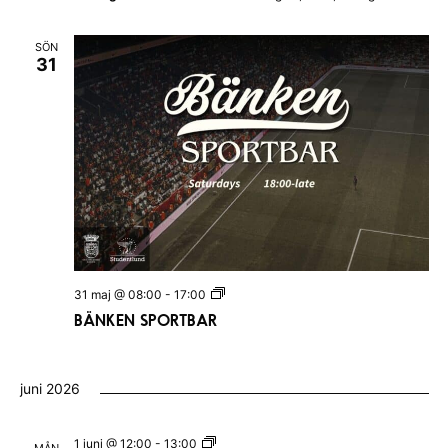
s
L
ö
SÖN
r
31
d
a
g
s
p
u
b
|
B
l
e
k
i
n
g
B
31 maj @ 08:00
-
17:00
s
Ä
BÄNKEN SPORTBAR
k
N
a
K
n
E
a
N
t
juni 2026
S
i
P
o
O
n
R
L
1 juni @ 12:00
-
13:00