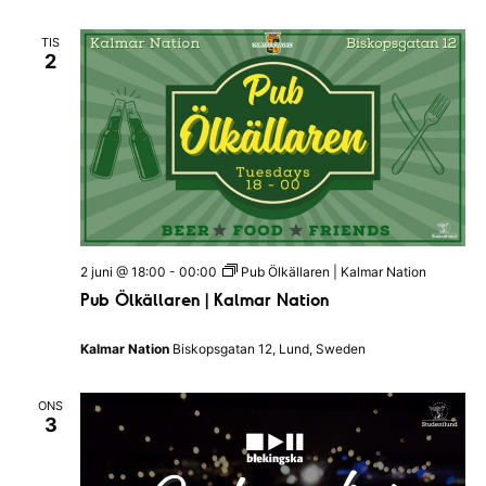
s
p
TIS
u
2
b
e
n
–
K
a
l
m
a
r
N
a
2 juni @ 18:00
-
00:00
Pub Ölkällaren | Kalmar Nation
t
i
Pub Ölkällaren | Kalmar Nation
o
n
Kalmar Nation
Biskopsgatan 12, Lund, Sweden
ONS
3