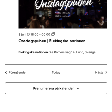
O
3 juni @ 18:00
-
00:00
n
Onsdagspuben | Blekingska nationen
s
d
a
Blekingska nationen
Ole Römers väg 14, Lund, Sverige
g
s
p
u
b
Evenemang
Even
Föregående
Today
Nästa
e
n
|
B
Prenumerera på kalender
l
e
k
i
n
g