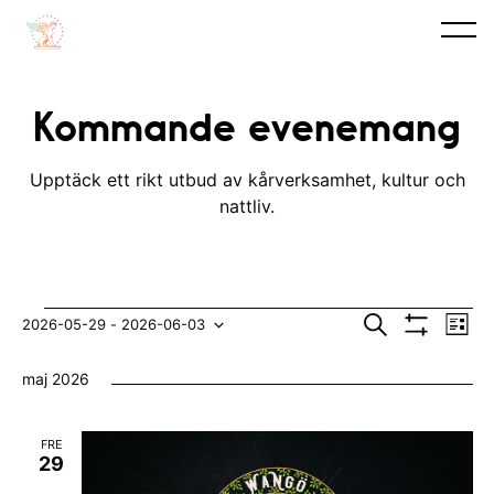
Kommande evenemang
Upptäck ett rikt utbud av kårverksamhet, kultur och
nattliv.
Evenemang
E
E
S
2026-05-29
 - 
2026-06-03
L
ö
V
v
i
V
v
k
I
s
maj 2026
S
e
t
ä
e
A
n
F
l
n
I
FRE
e
L
j
29
e
T
m
E
d