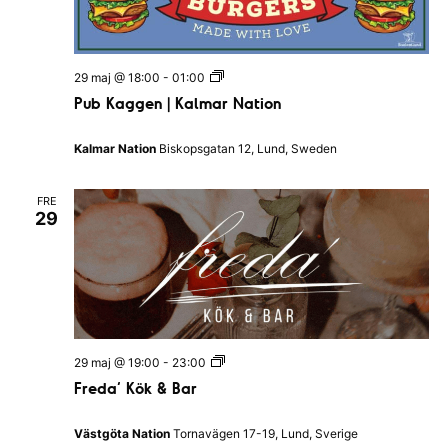
n
a
l
a
l
a
v
P
29 maj @ 18:00
-
01:00
n
u
d
Pub Kaggen | Kalmar Nation
i
b
s
K
N
g
a
a
Kalmar Nation
Biskopsgatan 12, Lund, Sweden
g
t
e
g
i
e
o
FRE
n
r
n
29
|
K
i
a
l
n
m
a
g
r
N
a
F
29 maj @ 19:00
-
23:00
t
r
i
Freda’ Kök & Bar
e
o
d
n
a
Västgöta Nation
Tornavägen 17-19, Lund, Sverige
’