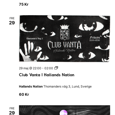
K
75 Kr
ö
k
&
FRE
B
29
a
r
C
29 maj @ 22:00
-
02:00
l
Club Vanta I Hallands Nation
u
b
V
Hallands Nation
Thomanders väg 3, Lund, Sverige
a
n
60 Kr
t
a
I
FRE
H
29
a