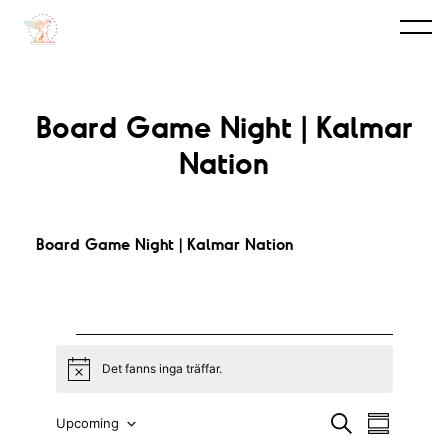
Board Game Night | Kalmar
Nation
Board Game Night | Kalmar Nation
Evenemang
Det fanns inga träffar.
N
o
t
E
E
S
Upcoming
i
S
ö
c
a