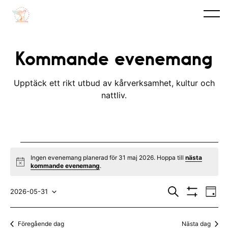
Kommande evenemang
Upptäck ett rikt utbud av kårverksamhet, kultur och
nattliv.
Evenemang
Ingen evenemang planerad för 31 maj 2026. Hoppa till
nästa
N
kommande evenemang
.
for
o
t
E
E
31
i
S
2026-05-31
D
c
ö
V
v
a
V
v
e
k
I
maj
y
S
e
ä
e
Föregående dag
Nästa dag
A