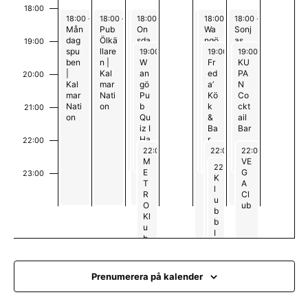
m
a
18:00
d
a
May 4, 2026
May 5, 2026
May 6, 2026
May 6, 2026
May 8, 2026
May 8, 2026
May 9, 2026
18:00
-
00:00
18:00
-
00:00
18:00
18:00
-
-
23:00
00:00
18:00
18:00
-
-
01:00
23:00
18:00
-
00:00
Mån
Pub
Pub
On
Pub
Wa
Sonj
dag
Ölkä
Lott
sda
Kag
ngö
as
n
19:00
May 6, 2026
May 8, 2026
May 9, 2026
spu
llare
as
gsp
gen
Kar
Lörd
19:00
-
23:00
19:00
-
23:00
19:00
-
23:00
ben
n |
ube
W
|
aok
Fr
ags
KU
g
|
Kal
n |
an
Kal
e
ed
pub
PA
20:00
Kal
mar
Ble
gö
mar
Pu
a’
|
N
mar
Nati
kin
Pu
Nati
b I
Kö
Blek
Co
Nati
on
gsk
b
on
Hal
k
ings
ckt
21:00
on
a
Qu
lan
&
ka
ail
nati
iz I
ds
Ba
nati
Bar
one
Ha
Nat
r
one
22:00
May 6, 2026
May 8, 2026
May 9, 2026
n
lla
ion
n
22:00
-
02:00
22:00
-
02:00
22:00
-
02:00
nd
M
C
VE
May 8, 2026
22:30
-
02:00
s
E
lu
G
23:00
K
Na
T
b
A
l
00
tio
R
V
Cl
u
n
O
a
ub
b
Kl
nt
b
u
a
I
b
I
n
b
H
d
&
al
i
B
la
Prenumerera på kalender
g
ar
n
o
d
|
s