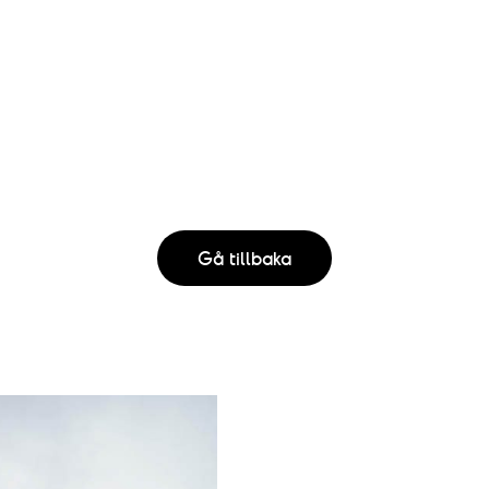
n
a
g
v
n
y
g
n
S
a
ö
v
Gå tillbaka
i
k
g
-
e
o
r
i
c