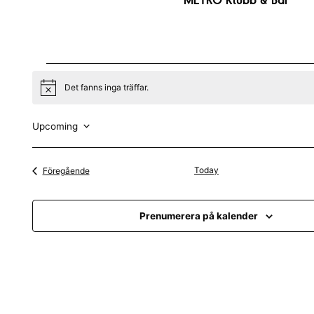
Evenemang
Det fanns inga träffar.
N
o
t
i
Upcoming
c
V
e
ä
Evenemang
Today
Föregående
l
j
Prenumerera på kalender
d
a
t
u