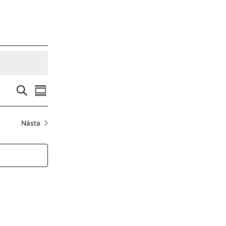
E
E
S
S
ö
a
v
k
v
m
m
Nästa
e
a
Evenemang
e
n
n
f
a
n
e
t
t
m
e
n
i
a
n
m
g