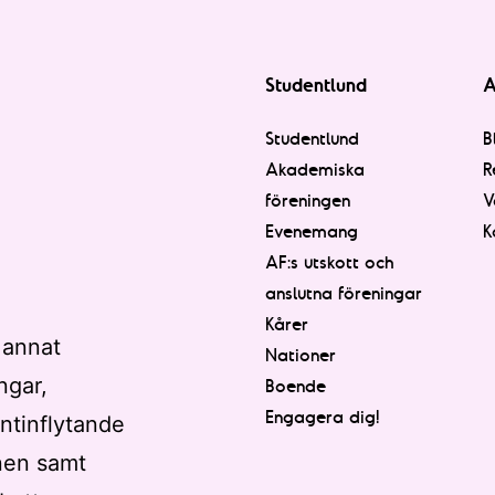
Studentlund
A
Studentlund
B
Akademiska
R
föreningen
V
Evenemang
K
AF:s utskott och
anslutna föreningar
Kårer
 annat
Nationer
ngar,
Boende
Engagera dig!
ntinflytande
nen samt