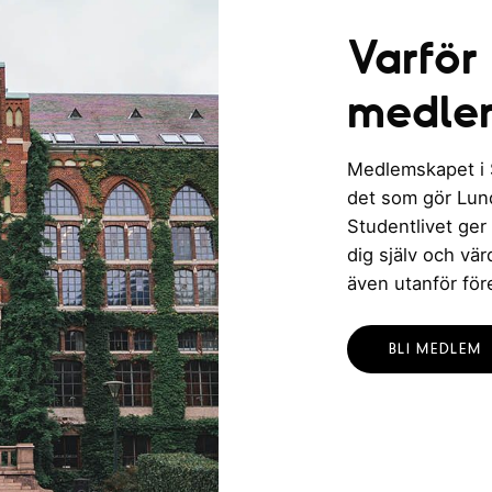
n
h
Varför
g
v
medle
y
Medlemskapet i St
n
det som gör Lund 
Studentlivet ger
a
dig själv och vä
v
även utanför för
i
BLI MEDLEM
g
e