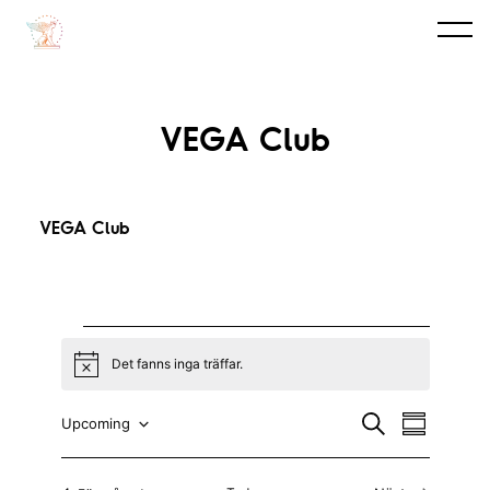
VEGA Club
VEGA Club
Evenemang
Det fanns inga träffar.
N
o
t
E
E
S
Upcoming
i
S
ö
c
v
a
V
v
k
e
m
e
m
ä