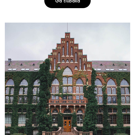
h
r
Gå tillbaka
i
v
n
y
g
n
a
v
i
g
e
r
i
n
g