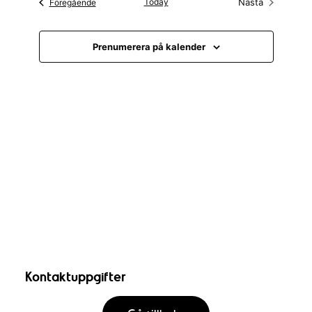
e
Evenemang
Today
Nästa
Föregående
a
Evenemang
n
n
l
n
f
e
a
j
e
Prenumerera på kalender
t
m
t
d
m
n
a
i
a
a
n
n
g
t
n
g
u
v
g
m
y
S
n
ö
a
k
v
-
i
o
g
Kontaktuppgifter
c
e