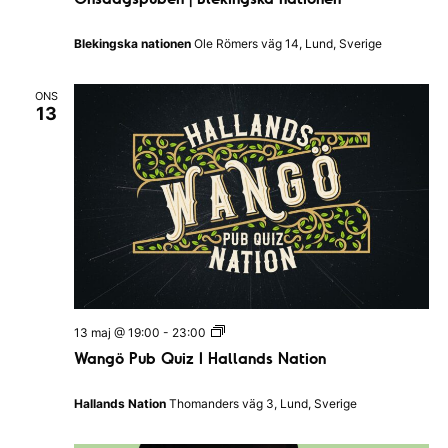
s
d
a
Blekingska nationen
Ole Römers väg 14, Lund, Sverige
g
s
p
ONS
u
13
b
e
n
|
B
l
e
k
i
n
g
s
k
a
W
13 maj @ 19:00
-
23:00
n
a
Wangö Pub Quiz I Hallands Nation
a
n
t
g
i
ö
Hallands Nation
Thomanders väg 3, Lund, Sverige
o
P
n
u
e
b