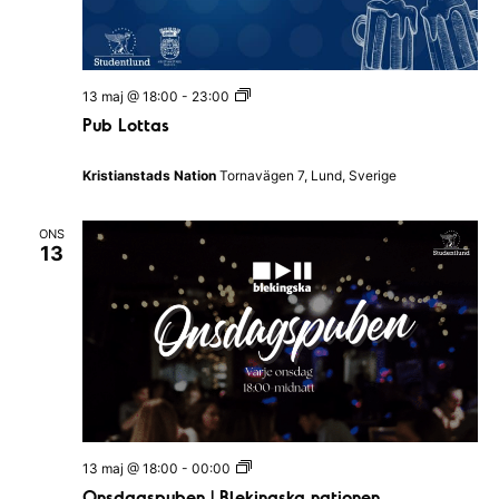
n
a
v
P
13 maj @ 18:00
-
23:00
u
i
Pub Lottas
b
L
g
o
Kristianstads Nation
Tornavägen 7, Lund, Sverige
t
e
t
a
r
ONS
s
13
i
n
g
O
13 maj @ 18:00
-
00:00
n
Onsdagspuben | Blekingska nationen