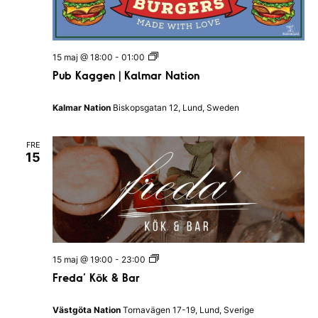
H
a
l
l
a
P
15 maj @ 18:00
-
01:00
n
u
d
Pub Kaggen | Kalmar Nation
b
s
K
N
a
a
Kalmar Nation
Biskopsgatan 12, Lund, Sweden
g
t
g
i
e
o
FRE
n
n
15
|
K
a
l
m
a
r
N
a
F
15 maj @ 19:00
-
23:00
t
r
i
Freda’ Kök & Bar
e
o
d
n
a
Västgöta Nation
Tornavägen 17-19, Lund, Sverige
’