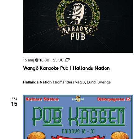
i
n
g
s
k
a
n
a
t
i
o
n
W
15 maj @ 18:00
-
23:00
e
a
n
Wangö Karaoke Pub I Hallands Nation
n
g
ö
Hallands Nation
Thomanders väg 3, Lund, Sverige
K
a
r
FRE
a
15
o
k
e
P
u
b
I