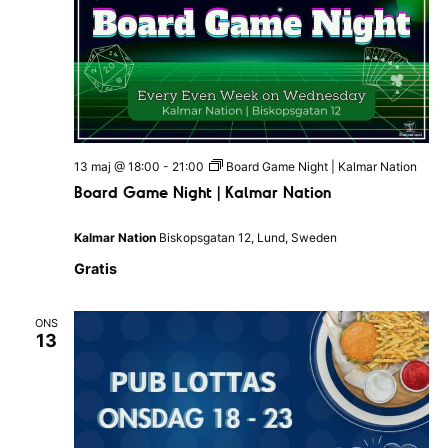
m
R
a
a
a
n
t
n
g
u
v
g
m
y
S
.
13 maj @ 18:00
-
21:00
Board Game Night | Kalmar Nation
n
ö
Board Game Night | Kalmar Nation
a
k
v
Kalmar Nation
Biskopsgatan 12, Lund, Sweden
-
i
Gratis
o
g
c
e
ONS
13
h
r
i
v
n
y
g