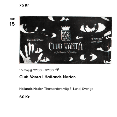
K
75 Kr
ö
k
&
FRE
B
15
a
r
C
15 maj @ 22:00
-
02:00
l
Club Vanta I Hallands Nation
u
b
V
Hallands Nation
Thomanders väg 3, Lund, Sverige
a
n
60 Kr
t
a
I
H
a