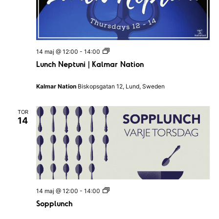
a
n
a
t
i
o
L
14 maj @ 12:00
-
14:00
n
u
e
Lunch Neptuni | Kalmar Nation
n
n
c
h
Kalmar Nation
Biskopsgatan 12, Lund, Sweden
N
e
p
TOR
t
14
u
n
i
|
K
a
l
m
a
S
14 maj @ 12:00
-
14:00
r
o
N
Sopplunch
p
a
p
t