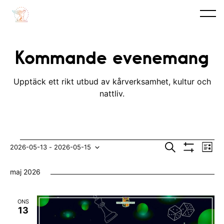
Kommande evenemang
Upptäck ett rikt utbud av kårverksamhet, kultur och
nattliv.
Evenemang
E
E
S
2026-05-13
 - 
2026-05-15
L
ö
V
v
i
V
v
k
I
s
maj 2026
S
e
t
ä
e
A
n
F
l
n
I
ONS
e
L
j
13
e
T
m
E
d