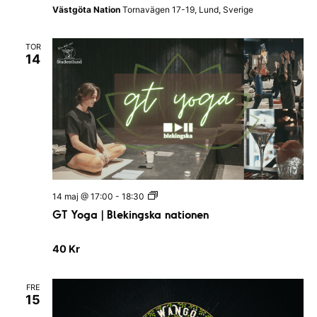
l
i
Västgöta Nation
Tornavägen 17-19, Lund, Sverige
u
o
n
n
c
TOR
h
14
G
14 maj @ 17:00
-
18:30
T
GT Yoga | Blekingska nationen
Y
o
g
40 Kr
a
|
B
l
FRE
15
e
k