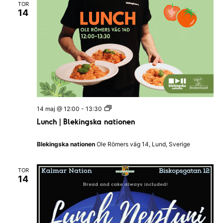
n
TOR
Q
14
u
i
z
I
H
a
l
l
a
n
d
s
L
14 maj @ 12:00
-
13:30
N
u
a
Lunch | Blekingska nationen
n
t
c
i
h
o
Blekingska nationen
Ole Römers väg 14, Lund, Sverige
|
n
B
l
TOR
e
14
k
i
n
g
s
k