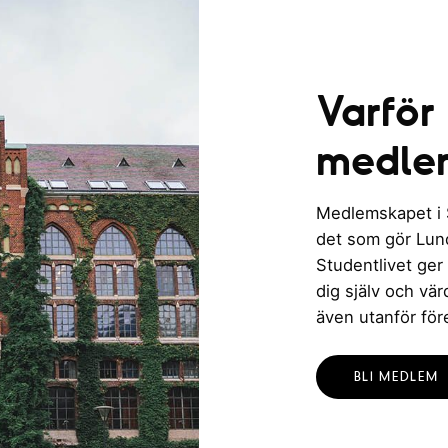
i
c
n
h
Varför
g
v
medle
y
Medlemskapet i St
n
det som gör Lund 
Studentlivet ger
a
dig själv och vä
v
även utanför för
i
BLI MEDLEM
g