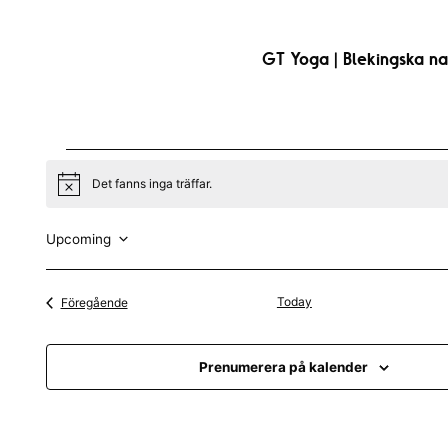
GT Yoga | Blekingska na
Evenemang
Det fanns inga träffar.
N
o
t
i
Upcoming
c
V
e
ä
Evenemang
Today
Föregående
l
j
Prenumerera på kalender
d
a