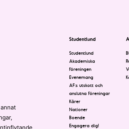
Studentlund
A
Studentlund
B
Akademiska
R
föreningen
V
Evenemang
K
AF:s utskott och
anslutna föreningar
Kårer
 annat
Nationer
ngar,
Boende
Engagera dig!
ntinflytande