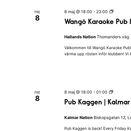
a
j
e
a
v
W
8 maj @ 18:00
-
23:00
FRE
d
l
8
n
a
n
Wangö Karaoke Pub I
a
n
o
å
g
g
t
g
r
Hallands Nation
Thomanders väg 3
ö
o
u
K
d
n
S
Välkommen till Wangö Karaoke Pub! 
a
m
.
värma upp rösten inför klubben! Vi
a
r
.
ö
v
a
S
o
f
ö
k
k
o
e
k
r
P
-
e
P
8 maj @ 18:00
-
01:00
FRE
m
u
8
u
Pub Kaggen | Kalmar
u
b
f
b
o
I
l
t
K
H
ä
Kalmar Nation
Biskopsgatan 12, 
a
c
a
e
r
g
l
Pub Kaggen is back! Every Friday Ka
r
g