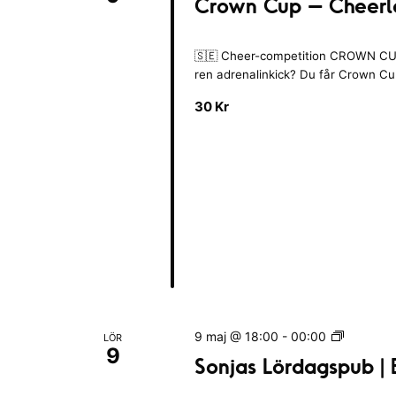
Crown Cup – Cheerl
l
m
e
e
k
🇸🇪 Cheer-competition CROWN CUP
d
i
ren adrenalinkick? Du får Crown C
e
n
g
v
30 Kr
s
e
k
n
a
e
n
m
a
a
t
i
n
o
g
n
a
e
t
n
t
S
9 maj @ 18:00
-
00:00
LÖR
9
o
u
Sonjas Lördagspub | 
n
p
j