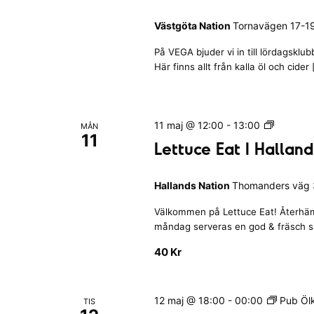
a
s
A
r
d
k
Västgöta Nation
Tornavägen 17-19
C
e
a
l
På VEGA bjuder vi in till lördagskl
n
r
u
Här finns allt från kalla öl och cider
a
b
e
t
s
i
u
o
L
11 maj @ 12:00
-
13:00
MÅN
l
n
11
e
Lettuce Eat I Hallan
e
t
t
n
a
t
t
Hallands Nation
Thomanders väg 3
u
c
.
Välkommen på Lettuce Eat! Återhäm
e
måndag serveras en god & fräsch sall
E
a
40 Kr
t
I
H
12 maj @ 18:00
-
00:00
Pub Ölk
TIS
a