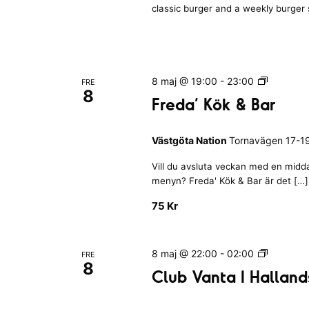
s
l
h
classic burger and a weekly burger 
e
i
a
E
n
n
n
v
v
|
d
m
K
s
e
a
a
y
F
8 maj @ 19:00
-
23:00
N
FRE
n
l
t
8
r
a
Freda’ Kök & Bar
m
n
n
e
t
e
a
d
i
i
m
r
Västgöta Nation
Tornavägen 17-19
a
a
o
n
N
’
n
a
g
a
Vill du avsluta veckan med en middag
K
v
a
n
t
menyn? Freda' Kök & Bar är det […]
ö
i
r
k
g
75 Kr
i
o
n
&
e
n
B
a
g
a
f
k
C
8 maj @ 22:00
-
02:00
FRE
r
8
l
o
t
Club Vanta I Halland
e
u
m
e
b
m