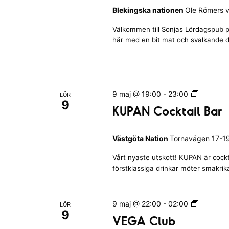
p
Blekingska nationen
Ole Römers v
a
d
s
Välkommen till Sonjas Lördagspub p
a
L
här med en bit mat och svalkande d
ö
t
r
e
d
r
a
a
g
M
9 maj @ 19:00
-
23:00
LÖR
m
s
9
E
KUPAN Cocktail Bar
e
p
T
u
d
R
b
f
Västgöta Nation
Tornavägen 17-19
O
|
K
i
B
Vårt nyaste utskott! KUPAN är cockt
l
l
l
förstklassiga drinkar möter smakrika
u
t
e
b
k
r
b
i
V
9 maj @ 22:00
-
02:00
e
LÖR
&
9
n
E
r
B
VEGA Club
g
G
a