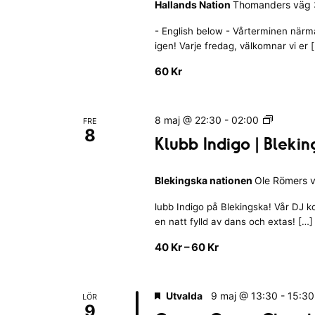
r
Hallands Nation
Thomanders väg 3
V
r
e
a
n
- English below - Vårterminen närmar
r
n
i
igen! Varje fredag, välkomnar vi er 
a
t
y
a
t
60 Kr
n
c
I
t
H
k
g
o
a
K
8 maj @ 22:30
-
02:00
FRE
r
e
l
8
l
Klubb Indigo | Bleki
s
l
l
u
a
a
b
o
n
k
Blekingska nationen
Ole Römers v
b
d
r
I
a
s
lubb Indigo på Blekingska! Vår DJ k
n
l
d
N
en natt fylld av dans och extas! […]
d
i
a
.
i
40 Kr – 60 Kr
s
t
g
i
t
o
o
a
|
Utvalda
9 maj @ 13:30
-
15:30
LÖR
n
B
n
9