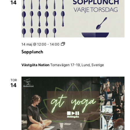
14
u
n
i
|
K
a
l
m
a
S
14 maj @ 12:00
-
14:00
r
o
N
Sopplunch
p
a
p
t
l
i
Västgöta Nation
Tornavägen 17-19, Lund, Sverige
u
o
n
n
c
TOR
h
14