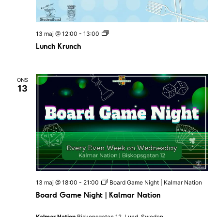
L
13 maj @ 12:00
-
13:00
u
Lunch Krunch
n
c
h
K
r
ONS
13
u
n
c
h
13 maj @ 18:00
-
21:00
Board Game Night | Kalmar Nation
Board Game Night | Kalmar Nation
Kalmar Nation
Biskopsgatan 12, Lund, Sweden