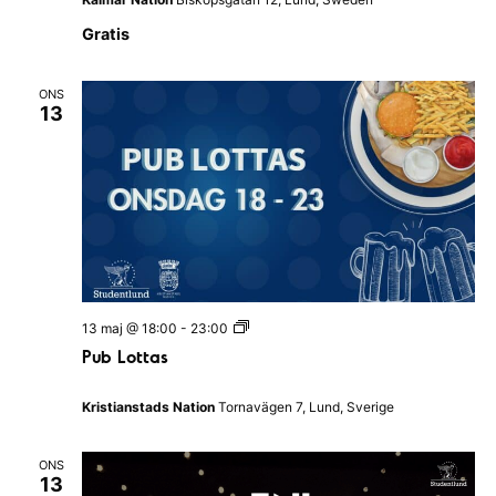
Gratis
ONS
13
P
13 maj @ 18:00
-
23:00
u
Pub Lottas
b
L
o
Kristianstads Nation
Tornavägen 7, Lund, Sverige
t
t
a
ONS
s
13