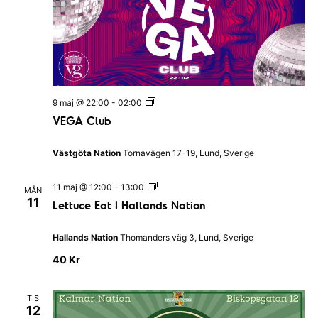
m
R
a
a
a
n
t
n
g
u
v
g
m
y
S
V
9 maj @ 22:00
-
02:00
.
E
n
VEGA Club
G
ö
A
a
C
k
Västgöta Nation
Tornavägen 17-19, Lund, Sverige
l
v
u
-
b
i
L
11 maj @ 12:00
-
13:00
MÅN
e
o
11
Lettuce Eat I Hallands Nation
g
t
t
c
e
u
Hallands Nation
Thomanders väg 3, Lund, Sverige
c
h
r
e
40 Kr
E
i
v
a
t
n
y
TIS
I
12
g
H