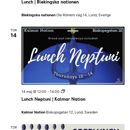
Lunch | Blekingska nationen
n
t
c
i
h
o
Blekingska nationen
Ole Römers väg 14, Lund, Sverige
|
n
B
l
TOR
e
14
k
i
n
g
s
k
a
n
a
t
i
o
L
14 maj @ 12:00
-
14:00
n
u
e
Lunch Neptuni | Kalmar Nation
n
n
c
h
Kalmar Nation
Biskopsgatan 12, Lund, Sweden
N
e
p
TOR
t