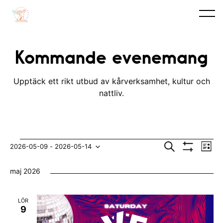
Kommande evenemang
Upptäck ett rikt utbud av kårverksamhet, kultur och
nattliv.
Evenemang
E
E
S
2026-05-09
 - 
2026-05-14
L
ö
V
v
i
V
v
k
I
s
maj 2026
S
e
t
ä
e
A
n
F
l
n
I
LÖR
e
L
j
9
e
T
m
E
d