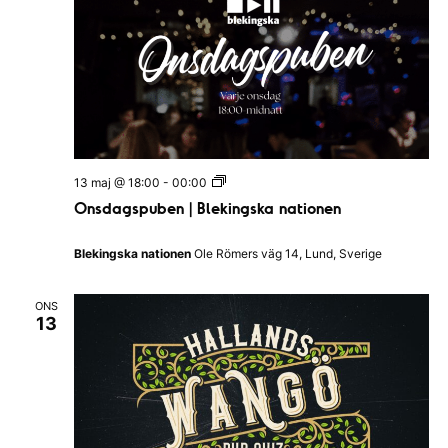
O
13 maj @ 18:00
-
00:00
n
Onsdagspuben | Blekingska nationen
s
d
a
Blekingska nationen
Ole Römers väg 14, Lund, Sverige
g
s
p
ONS
u
13
b
e
n
|
B
l
e
k