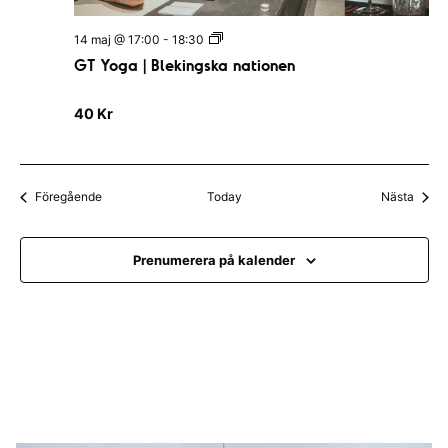
G
14 maj @ 17:00
-
18:30
T
GT Yoga | Blekingska nationen
Y
o
g
40 Kr
a
|
B
l
e
Evenemang
Even
Föregående
Today
Nästa
k
i
n
g
Prenumerera på kalender
s
k
a
n
a
t
i
o
n
e
n