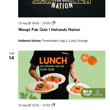
i
n
g
s
k
a
W
13 maj @ 19:00
-
23:00
n
a
Wangö Pub Quiz I Hallands Nation
a
n
t
g
i
ö
Hallands Nation
Thomanders väg 3, Lund, Sverige
o
P
n
u
e
b
n
TOR
Q
14
u
i
z
I
H
a
l
l
a
n
d
s
L
14 maj @ 12:00
-
13:30
N
u
a