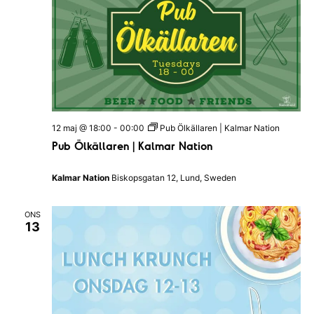
n
a
l
a
l
a
v
n
d
s
i
N
a
g
t
i
e
o
12 maj @ 18:00
-
00:00
Pub Ölkällaren | Kalmar Nation
n
r
Pub Ölkällaren | Kalmar Nation
i
Kalmar Nation
Biskopsgatan 12, Lund, Sweden
n
g
ONS
13