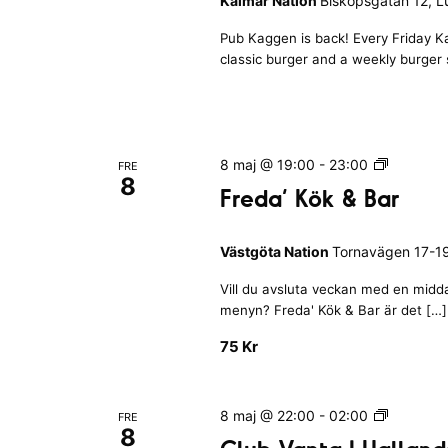
Kalmar Nation
Biskopsgatan 12, 
a
a
m
g
l
Pub Kaggen is back! Every Friday Ka
e
g
l
classic burger and a weekly burger 
d
e
a
n
e
n
|
v
d
K
s
e
a
F
8 maj @ 19:00
-
23:00
N
FRE
n
l
8
r
a
Freda’ Kök & Bar
e
m
e
t
a
m
d
i
r
a
Västgöta Nation
Tornavägen 17-19
a
o
N
’
n
n
a
Vill du avsluta veckan med en middag
K
g
t
menyn? Freda' Kök & Bar är det […]
ö
a
i
k
75 Kr
t
o
&
n
t
B
u
a
C
8 maj @ 22:00
-
02:00
FRE
r
p
8
l