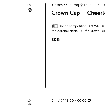
a
o
|
Utvalda
9 maj @ 13:30
-
15:30
LÖR
n
d
B
9
Crown Cup – Cheerl
e
l
e
r
k
e
🇸🇪 Cheer-competition CROWN CUP
i
s
ren adrenalinkick? Du får Crown C
n
u
g
30 Kr
l
s
k
t
a
a
n
t
a
.
t
i
o
n
e
n
S
9 maj @ 18:00
-
00:00
LÖR