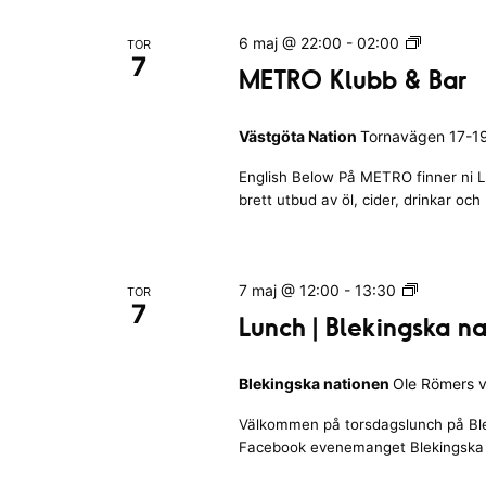
a
j
e
a
v
M
6 maj @ 22:00
-
02:00
TOR
d
l
7
n
E
n
METRO Klubb & Bar
a
T
o
å
R
g
t
g
r
Västgöta Nation
Tornavägen 17-19
O
o
u
K
d
n
S
English Below På METRO finner ni L
l
m
.
brett utbud av öl, cider, drinkar och
a
u
.
ö
v
b
S
b
f
ö
&
k
o
L
7 maj @ 12:00
-
13:30
TOR
B
k
7
u
r
Lunch | Blekingska n
a
n
-
e
m
r
c
u
f
Blekingska nationen
Ole Römers v
h
o
l
|
t
Välkommen på torsdagslunch på Blek
ä
B
c
e
Facebook evenemanget Blekingska n
l
r
e
r