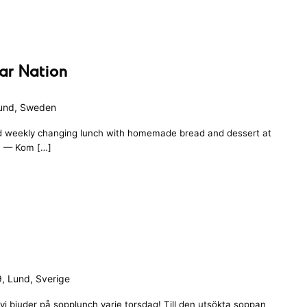
ar Nation
Lund, Sweden
d weekly changing lunch with homemade bread and dessert at
 — Kom […]
, Lund, Sverige
vi bjuder på sopplunch varje torsdag! Till den utsökta soppan