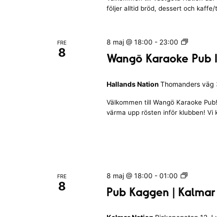
r
n
r
r
följer alltid bröd, dessert och kaffe/
e
c
N
n
r
h
i
a
a
y
t
W
8 maj @ 18:00
-
23:00
FRE
t
n
8
i
a
c
Wangö Karaoke Pub I
t
o
n
k
n
g
o
g
Hallands Nation
Thomanders väg 3
ö
r
e
K
s
l
Välkommen till Wangö Karaoke Pub! 
a
a
värma upp rösten inför klubben! Vi
r
o
k
a
r
a
o
k
l
d
e
i
.
P
s
P
8 maj @ 18:00
-
01:00
FRE
u
8
u
t
Pub Kaggen | Kalmar
b
b
a
I
K
n
H