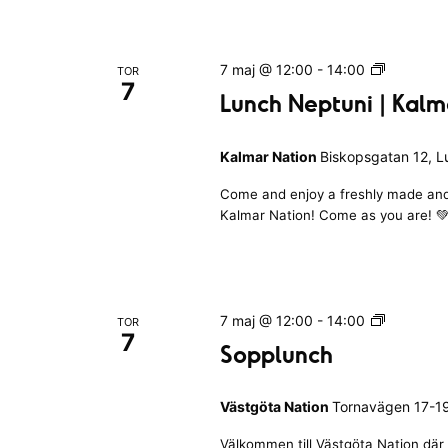
s
h
k
i
E
i
n
v
n
v
L
7 maj @ 12:00
-
14:00
TOR
m
g
7
u
e
Lunch Neptuni | Kalm
a
s
y
n
k
n
t
c
a
n
Kalmar Nation
Biskopsgatan 12, 
n
h
e
n
N
i
a
Come and enjoy a freshly made an
m
e
a
n
t
Kalmar Nation! Come as you are! 
p
a
g
i
t
v
o
a
n
u
n
r
n
g
e
i
i
n
S
7 maj @ 12:00
-
14:00
TOR
n
e
|
7
a
o
Sopplunch
g
K
f
p
k
a
p
o
t
l
e
Västgöta Nation
Tornavägen 17-19
l
m
m
e
u
m
a
Välkommen till Västgöta Nation där 