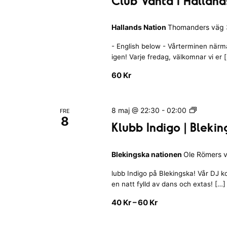
Club Vanta I Halland
p
u
b
d
Hallands Nation
Thomanders väg 3
V
a
a
t
- English below - Vårterminen närmar
n
e
igen! Varje fredag, välkomnar vi er 
t
r
a
60 Kr
a
I
H
m
a
e
K
8 maj @ 22:30
-
02:00
FRE
l
8
l
d
Klubb Indigo | Bleki
l
u
f
a
b
i
n
Blekingska nationen
Ole Römers v
b
d
l
I
s
lubb Indigo på Blekingska! Vår DJ k
t
n
N
en natt fylld av dans och extas! […]
d
r
a
i
e
40 Kr – 60 Kr
t
g
r
i
o