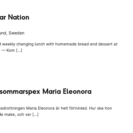
ar Nation
Lund, Sweden
d weekly changing lunch with homemade bread and dessert at
 — Kom […]
K
r
 sommarspex Maria Eleonora
s
c
edrottningen Maria Eleonora är helt förtvivlad. Hur ska hon
h
de make, och var […]
a
n