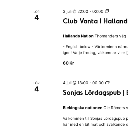
a
j
e
a
v
C
3 juli @ 22:00
-
02:00
LÖR
d
l
4
n
l
n
Club Vanta I Halland
a
u
o
å
b
g
t
g
r
Hallands Nation
Thomanders väg 3
V
o
u
a
d
n
S
- English below - Vårterminen närmar
n
m
.
igen! Varje fredag, välkomnar vi er 
a
t
.
ö
v
a
S
60 Kr
I
f
ö
H
k
o
a
k
S
4 juli @ 18:00
-
00:00
r
LÖR
l
4
-
o
e
Sonjas Lördagspub | 
m
l
n
u
a
f
j
o
n
l
Blekingska nationen
Ole Römers v
a
t
d
ä
s
c
s
e
Välkommen till Sonjas Lördagspub p
L
r
N
här med en bit mat och svalkande d
ö
r