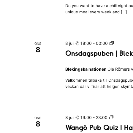
r
a
r
d
Do you want to have a chill night 
e
t
s
unique meal every week and […]
n
r
i
i
N
a
o
y
a
n
t
n
t
c
e
t
i
n
k
O
8 juli @ 18:00
-
00:00
ONS
o
g
o
8
n
n
Onsdagspuben | Blek
r
e
s
s
l
d
a
Blekingska nationen
Ole Römers v
a
o
k
g
Välkommen tillbaka till Onsdagspub
r
s
a
veckan där vi firar att helgen skym
p
l
d
u
i
.
b
s
e
t
n
W
8 juli @ 19:00
-
23:00
ONS
|
a
8
a
Wangö Pub Quiz I Ha
B
n
n