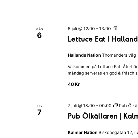
s
a
h
r
i
t
E
d
n
i
v
a
v
o
m
g
L
6 juli @ 12:00
-
13:00
MÅN
n
e
a
s
y
6
e
Lettuce Eat I Hallan
p
n
t
t
u
n
n
t
e
b
Hallands Nation
Thomanders väg 3
u
i
|
m
c
a
n
B
Välkommen på Lettuce Eat! Återhäm
e
a
g
l
måndag serveras en god & fräsch sall
E
v
e
a
n
a
40 Kr
k
r
t
g
i
i
I
n
n
e
H
a
7 juli @ 18:00
-
00:00
Pub Ölkäl
TIS
g
g
a
7
f
k
s
Pub Ölkällaren | Kal
l
o
k
t
l
e
a
m
a
e
Kalmar Nation
Biskopsgatan 12, 
n
m
n