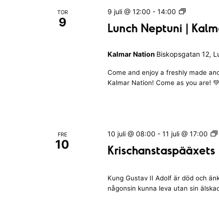
t
p
n
L
9 juli @ 12:00
-
14:00
TOR
i
d
g
9
u
o
Lunch Neptuni | Kalm
s
a
n
n
k
t
c
a
Kalmar Nation
Biskopsgatan 12, 
h
e
n
N
r
a
Come and enjoy a freshly made an
e
a
t
Kalmar Nation! Come as you are! 
p
i
m
t
o
e
u
n
d
n
e
i
f
10 juli @ 08:00
-
11 juli @ 17:00
FRE
n
|
10
i
Krischanstaspääxets
K
i
l
a
t
l
Kung Gustav II Adolf är död och änk
r
m
någonsin kunna leva utan sin älska
a
e
r
r
N