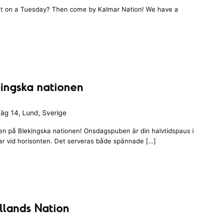
out on a Tuesday? Then come by Kalmar Nation! We have a
ingska nationen
äg 14, Lund, Sverige
en på Blekingska nationen! Onsdagspuben är din halvtidspaus i
tar vid horisonten. Det serveras både spännade […]
llands Nation