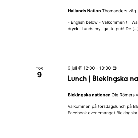
l
g
m
e
Hallands Nation
Thomanders väg 3
ö
e
k
P
d
i
- English below - Välkommen till W
u
e
n
dryck i Lunds mysigaste pub! De […
b
g
v
Q
s
e
u
k
i
n
a
z
e
n
I
L
9 juli @ 12:00
-
13:30
m
TOR
a
H
9
u
t
Lunch | Blekingska n
a
a
n
i
n
l
c
o
l
g
Blekingska nationen
Ole Römers v
h
n
a
a
|
e
n
Välkommen på torsdagslunch på Blek
B
t
n
d
Facebook evenemanget Blekingska n
l
t
s
e
u
N
k
p
a
i