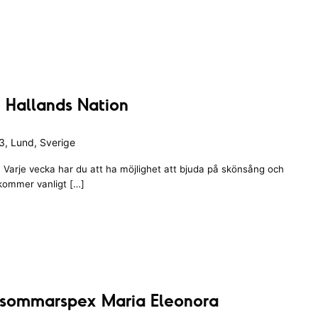
s
t
a
s
p
ä
ä
 Hallands Nation
x
e
t
, Lund, Sverige
s
Varje vecka har du att ha möjlighet att bjuda på skönsång och
s
 kommer vanligt […]
o
m
m
a
r
s
p
 sommarspex Maria Eleonora
e
x