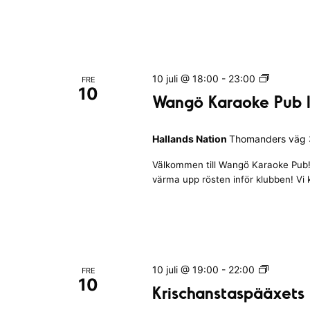
a
a
d
t
e
i
r
o
n
e
W
10 juli @ 18:00
-
23:00
FRE
10
s
a
Wangö Karaoke Pub I
n
u
g
l
Hallands Nation
Thomanders väg 3
ö
t
K
a
Välkommen till Wangö Karaoke Pub! 
a
värma upp rösten inför klubben! Vi
t
r
.
a
o
k
e
P
K
10 juli @ 19:00
-
22:00
FRE
u
10
r
Krischanstaspääxets
b
i
I