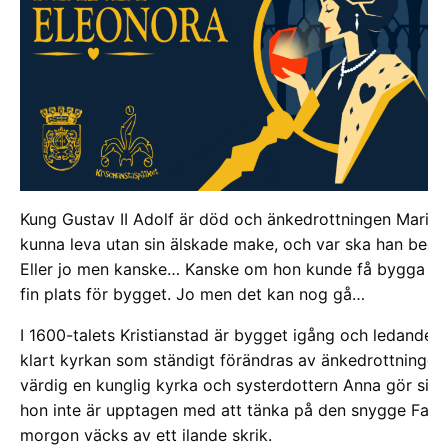
Kung Gustav II Adolf är död och änkedrottningen Maria E
kunna leva utan sin älskade make, och var ska han begrav
Eller jo men kanske… Kanske om hon kunde få bygga en 
fin plats för bygget. Jo men det kan nog gå…
I 1600-talets Kristianstad är bygget igång och ledande 
klart kyrkan som ständigt förändras av änkedrottningen.
värdig en kunglig kyrka och systerdottern Anna gör sitt b
hon inte är upptagen med att tänka på den snygge Fabian.
morgon väcks av ett ilande skrik.