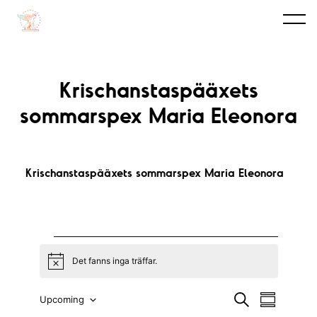
Krischanstaspääxets
sommarspex Maria Eleonora
Krischanstaspääxets sommarspex Maria Eleonora
Evenemang
Det fanns inga träffar.
N
o
t
E
E
S
Upcoming
i
S
ö
c
a