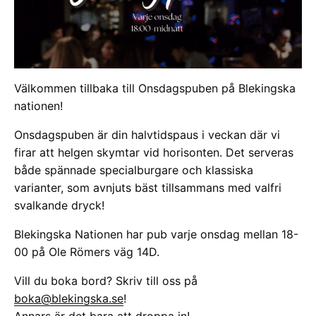
Välkommen tillbaka till Onsdagspuben på Blekingska
nationen!
Onsdagspuben är din halvtidspaus i veckan där vi
firar att helgen skymtar vid horisonten. Det serveras
både spännade specialburgare och klassiska
varianter, som avnjuts bäst tillsammans med valfri
svalkande dryck!
Blekingska Nationen har pub varje onsdag mellan 18-
00 på Ole Römers väg 14D.
Vill du boka bord? Skriv till oss på
boka@blekingska.se
!
Annars är det bara att droppa in!