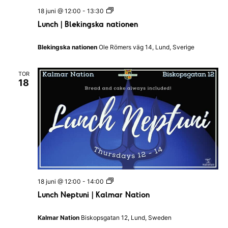
s
L
18 juni @ 12:00
-
13:30
N
u
a
Lunch | Blekingska nationen
n
t
c
i
h
o
Blekingska nationen
Ole Römers väg 14, Lund, Sverige
|
n
B
l
TOR
e
18
k
i
n
g
s
k
a
n
a
t
i
o
L
18 juni @ 12:00
-
14:00
n
u
e
Lunch Neptuni | Kalmar Nation
n
n
c
h
Kalmar Nation
Biskopsgatan 12, Lund, Sweden
N