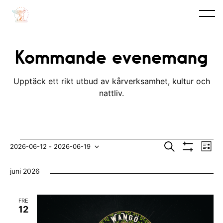
Kommande evenemang
Upptäck ett rikt utbud av kårverksamhet, kultur och
nattliv.
Evenemang
E
E
S
2026-06-12
 - 
2026-06-19
L
ö
V
v
i
V
v
k
I
s
juni 2026
S
e
t
ä
e
A
n
F
l
n
I
FRE
e
L
j
12
e
T
m
E
d