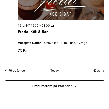
P
u
b
I
H
a
F
19 juni @ 19:00
-
23:00
l
r
l
Freda’ Kök & Bar
e
a
d
n
a
d
Västgöta Nation
Tornavägen 17-19, Lund, Sverige
’
s
K
N
75 Kr
ö
a
k
t
&
i
B
o
a
n
Evenemang
Even
Föregående
Today
Nästa
r
Prenumerera på kalender