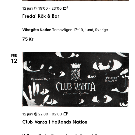
n
a
F
12 juni @ 19:00
-
23:00
l
a
r
l
Freda’ Kök & Bar
e
a
v
d
n
a
d
Västgöta Nation
Tornavägen 17-19, Lund, Sverige
i
’
s
K
N
75 Kr
g
ö
a
k
t
e
&
i
FRE
B
o
12
a
r
n
r
i
n
g
C
12 juni @ 22:00
-
02:00
l
Club Vanta I Hallands Nation
u
b
V