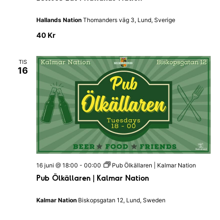
t
a
t
g
u
Hallands Nation
Thomanders väg 3, Lund, Sverige
s
c
p
e
40 Kr
u
E
b
a
|
t
B
TIS
I
l
16
H
e
a
k
l
i
l
n
a
g
n
s
d
k
s
a
N
n
a
a
t
t
i
i
o
16 juni @ 18:00
-
00:00
Pub Ölkällaren | Kalmar Nation
o
n
Pub Ölkällaren | Kalmar Nation
n
e
n
Kalmar Nation
Biskopsgatan 12, Lund, Sweden