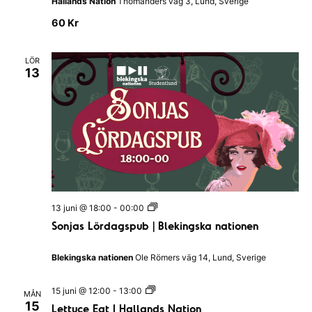
Hallands Nation
Thomanders väg 3, Lund, Sverige
a
n
60 Kr
t
a
I
LÖR
H
13
a
l
l
a
n
d
s
N
a
t
i
o
S
n
13 juni @ 18:00
-
00:00
o
Sonjas Lördagspub | Blekingska nationen
n
j
a
Blekingska nationen
Ole Römers väg 14, Lund, Sverige
s
L
ö
L
15 juni @ 12:00
-
13:00
MÅN
r
e
15
Lettuce Eat I Hallands Nation
d