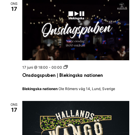
ONS
17
O
17 juni @ 18:00
-
00:00
n
Onsdagspuben | Blekingska nationen
s
d
a
Blekingska nationen
Ole Römers väg 14, Lund, Sverige
g
s
p
ONS
u
17
b
e
n
|
B
l