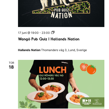
e
k
i
n
g
s
k
a
W
17 juni @ 19:00
-
23:00
n
a
Wangö Pub Quiz I Hallands Nation
a
n
t
g
i
ö
Hallands Nation
Thomanders väg 3, Lund, Sverige
o
P
n
u
e
b
n
TOR
Q
18
u
i
z
I
H
a
l
l
a
n
d