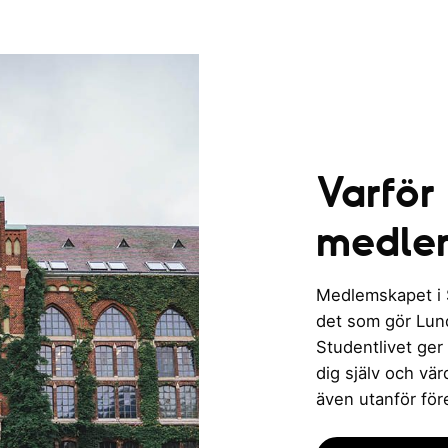
Varför
medle
Medlemskapet i St
det som gör Lund 
Studentlivet ger
dig själv och vä
även utanför för