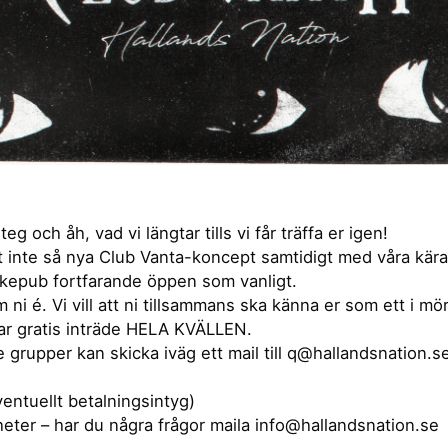
 och åh, vad vi längtar tills vi får träffa er igen!
vårt inte så nya Club Vanta-koncept samtidigt med våra kä
okepub fortfarande öppen som vanligt.
i é. Vi vill att ni tillsammans ska känna er som ett i mör
ar gratis inträde HELA KVÄLLEN.
grupper kan skicka iväg ett mail till q@hallandsnation.se 
ventuellt betalningsintyg)
eter – har du några frågor maila info@hallandsnation.se