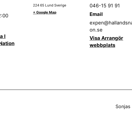
046-15 91 91
224 65
Lund
Sverige
+ Google Map
Email
2:00
expen@hallandsna
on.se
a I
Visa Arrangör
Nation
webbplats
Sonjas