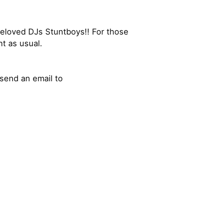
eloved DJs Stuntboys!! For those
t as usual.
send an email to