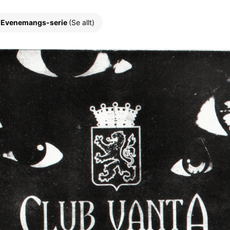
Evenemangs-serie
(Se allt)