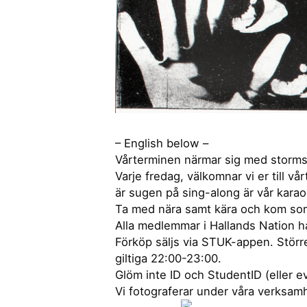
– English below –
Vårterminen närmar sig med stormsteg
Varje fredag, välkomnar vi er till 
är sugen på sing-along är vår kara
Ta med nära samt kära och kom som n
Alla medlemmar i Hallands Nation h
Förköp säljs via STUK-appen. Större 
giltiga 22:00-23:00.
Glöm inte ID och StudentID (eller e
Vi fotograferar under våra verksamh