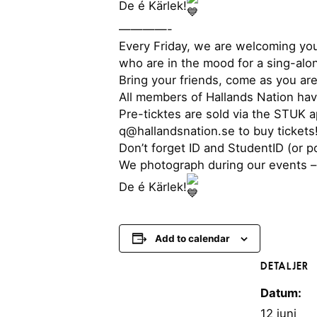
De é Kärlek!
————-
Every Friday, we are welcoming yo
who are in the mood for a sing-alon
Bring your friends, come as you are
All members of Hallands Nation ha
Pre-ticktes are sold via the STUK
q@hallandsnation.se to buy tickets!
Don’t forget ID and StudentID (or p
We photograph during our events – 
De é Kärlek!
Add to calendar
DETALJER
Datum:
12 juni