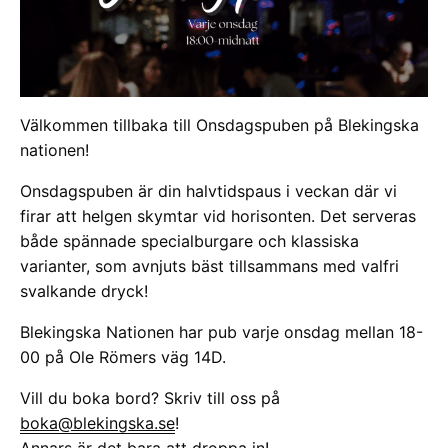
Välkommen tillbaka till Onsdagspuben på Blekingska
nationen!
Onsdagspuben är din halvtidspaus i veckan där vi
firar att helgen skymtar vid horisonten. Det serveras
både spännade specialburgare och klassiska
varianter, som avnjuts bäst tillsammans med valfri
svalkande dryck!
Blekingska Nationen har pub varje onsdag mellan 18-
00 på Ole Römers väg 14D.
Vill du boka bord? Skriv till oss på
boka@blekingska.se
!
Annars är det bara att droppa in!