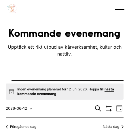
Kommande evenemang
Upptäck ett rikt utbud av kårverksamhet, kultur och
nattliv.
Evenemang
Ingen evenemang planerad för 12 juni 2026. Hoppa till
nästa
N
kommande evenemang
.
for
o
t
E
E
12
i
S
2026-06-12
D
c
ö
V
v
a
V
v
e
k
I
juni
y
S
e
ä
e
Föregående dag
Nästa dag
A