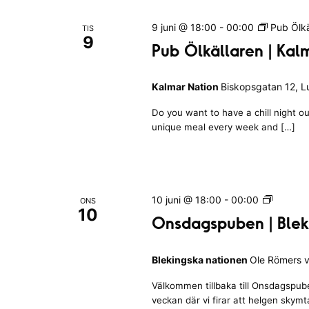
a
j
e
a
v
9 juni @ 18:00
-
00:00
Pub Ölkä
TIS
d
l
9
n
n
Pub Ölkällaren | Kal
a
o
å
g
t
g
r
Kalmar Nation
Biskopsgatan 12, 
o
u
d
n
S
Do you want to have a chill night 
m
.
unique meal every week and […]
a
.
ö
v
S
f
ö
k
o
k
O
10 juni @ 18:00
-
00:00
r
ONS
10
-
n
e
Onsdagspuben | Blek
m
s
u
f
d
o
l
Blekingska nationen
Ole Römers v
a
t
ä
g
c
e
Välkommen tillbaka till Onsdagspub
s
r
veckan där vi firar att helgen skym
p
r