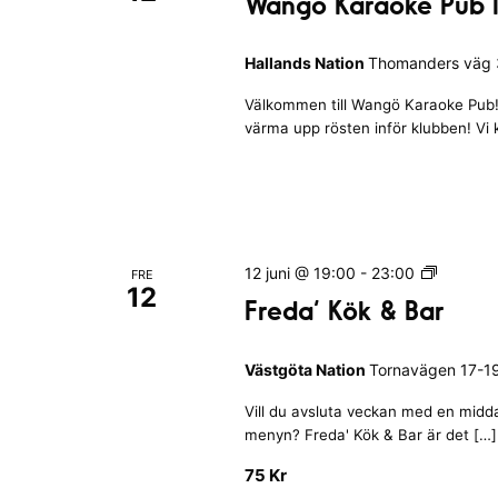
Wangö Karaoke Pub I
K
n
m
a
g
e
l
Hallands Nation
Thomanders väg 3
ö
d
m
K
e
a
Välkommen till Wangö Karaoke Pub! 
a
r
värma upp rösten inför klubben! Vi
v
r
N
e
a
a
o
n
t
k
e
i
e
m
o
P
F
12 juni @ 19:00
-
23:00
n
a
FRE
u
12
r
Freda’ Kök & Bar
n
b
e
I
g
d
H
a
Västgöta Nation
Tornavägen 17-19
a
a
t
’
l
Vill du avsluta veckan med en middag
K
t
l
menyn? Freda' Kök & Bar är det […]
ö
u
a
k
75 Kr
p
n
&