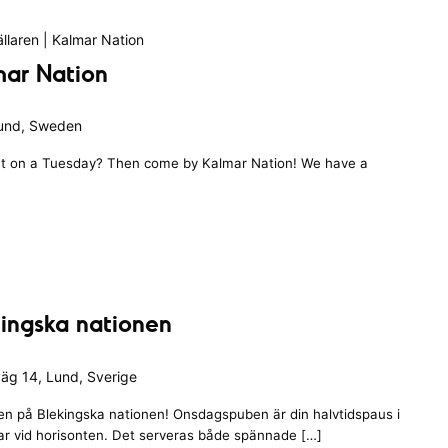
llaren | Kalmar Nation
mar Nation
Lund, Sweden
out on a Tuesday? Then come by Kalmar Nation! We have a
ingska nationen
äg 14, Lund, Sverige
en på Blekingska nationen! Onsdagspuben är din halvtidspaus i
tar vid horisonten. Det serveras både spännade […]