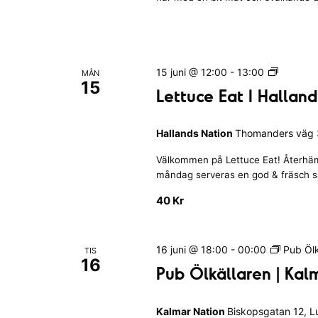
a
ö
a
r
d
t
d
e
i
a
r
o
g
L
15 juni @ 12:00
-
13:00
MÅN
n
e
s
15
e
Lettuce Eat I Hallan
s
p
t
u
u
t
b
l
Hallands Nation
Thomanders väg 3
u
|
t
c
B
Välkommen på Lettuce Eat! Återhäm
e
a
l
måndag serveras en god & fräsch sall
E
t
e
a
40 Kr
.
k
t
i
I
n
H
16 juni @ 18:00
-
00:00
Pub Ölk
TIS
g
a
16
s
Pub Ölkällaren | Kal
l
k
l
a
a
Kalmar Nation
Biskopsgatan 12, 
n