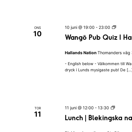
s
h
u
i
E
b
n
v
e
v
m
n
W
10 juni @ 19:00
-
23:00
ONS
e
a
|
y
10
a
Wangö Pub Quiz I Ha
B
n
t
n
l
n
n
g
e
e
Hallands Nation
Thomanders väg 3
ö
i
k
m
P
a
n
i
- English below - Välkommen till W
u
a
g
n
dryck i Lunds mysigaste pub! De […
b
v
g
a
n
Q
s
r
u
g
k
i
i
n
a
e
z
a
n
g
I
f
k
L
11 juni @ 12:00
-
13:30
TOR
a
H
11
u
o
t
Lunch | Blekingska n
t
a
e
n
i
m
l
e
c
o
m
l