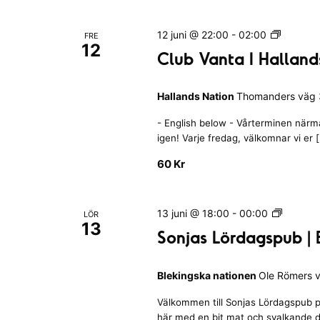
d
p
B
s
d
a
C
12 juni @ 22:00
-
02:00
N
FRE
a
r
12
l
a
Club Vanta I Halland
t
u
t
e
b
i
Hallands Nation
Thomanders väg 3
V
o
r
a
n
a
- English below - Vårterminen närmar
n
m
igen! Varje fredag, välkomnar vi er 
t
e
a
60 Kr
d
I
H
f
a
i
S
13 juni @ 18:00
-
00:00
LÖR
l
13
o
l
Sonjas Lördagspub | 
l
n
t
a
j
r
n
Blekingska nationen
Ole Römers v
a
e
d
s
s
Välkommen till Sonjas Lördagspub p
r
L
N
här med en bit mat och svalkande d