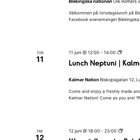
r
Blekingska nationen
Ole Römers v
h
n
r
a
e
|
e
n
Välkommen på torsdagslunch på Blek
n
r
B
i
n
d
Facebook evenemanget Blekingska n
l
a
y
s
e
t
n
N
c
k
t
a
i
k
t
g
o
n
L
11 juni @ 12:00
-
14:00
TOR
i
r
e
g
11
u
o
Lunch Neptuni | Kalm
s
s
l
n
n
k
a
c
o
a
k
Kalmar Nation
Biskopsgatan 12, 
h
n
r
N
a
a
Come and enjoy a freshly made an
e
l
d
t
Kalmar Nation! Come as you are! 
p
i
i
.
t
o
s
u
n
t
n
e
i
a
W
12 juni @ 18:00
-
23:00
FRE
n
|
12
n
a