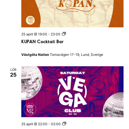
l
i
u
s
C
a
e
M
25 april @ 19:00
-
23:00
s
E
KUPAN Cocktail Bar
a
T
r
R
b
O
Västgöta Nation
Tornavägen 17-19, Lund, Sverige
y
K
W
l
i
u
l
LÖR
b
l
25
b
i
&
a
B
m
a
S
r
h
a
k
e
s
p
V
e
25 april @ 22:00
-
02:00
E
a