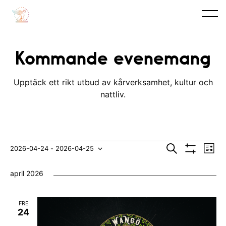
Kommande evenemang
Upptäck ett rikt utbud av kårverksamhet, kultur och
nattliv.
Evenemang
E
E
S
2026-04-24
 - 
2026-04-25
L
ö
V
v
i
V
v
k
I
s
april 2026
S
e
t
ä
e
A
n
F
l
n
I
FRE
e
L
j
24
e
T
m
E
d