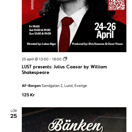
o
n
e
n
L
25 april @ 13:00
-
16:00
U
LUST presents: Julius Caesar by William
S
Shakespeare
T
p
r
AF-Borgen
Sandgatan 2, Lund, Sverige
e
s
125 Kr
e
n
t
s
LÖR
25
:
J
u
l