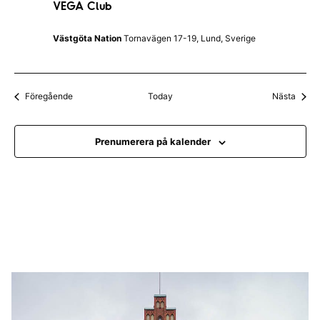
VEGA Club
G
r
A
e
C
Västgöta Nation
Tornavägen 17-19, Lund, Sverige
l
u
b
Evenemang
Even
Föregående
Today
Nästa
Prenumerera på kalender