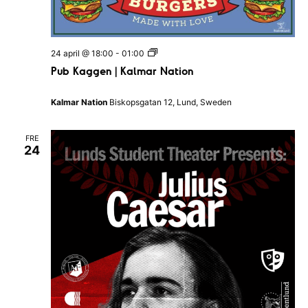
n
a
l
a
l
a
v
P
24 april @ 18:00
-
01:00
n
u
d
Pub Kaggen | Kalmar Nation
i
b
s
K
N
g
a
a
Kalmar Nation
Biskopsgatan 12, Lund, Sweden
g
t
e
g
i
e
o
FRE
n
r
n
24
|
K
i
a
l
n
m
a
g
r
N
a
t
i
o
n