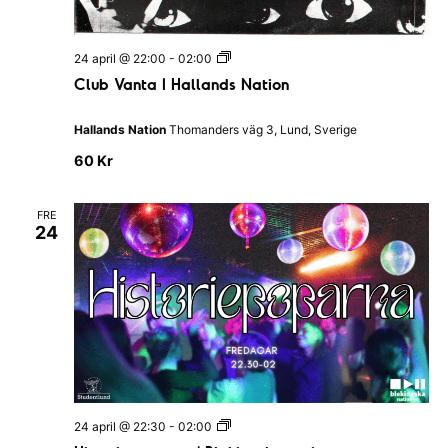
p
e
a
C
r
24 april @ 22:00
-
02:00
l
e
Club Vanta I Hallands Nation
u
b
V
Hallands Nation
Thomanders väg 3, Lund, Sverige
a
n
60 Kr
t
a
I
FRE
H
24
a
l
l
a
n
d
s
N
a
t
i
o
H
n
24 april @ 22:30
-
02:00
i