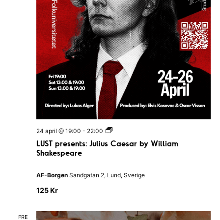
L
24 april @ 19:00
-
22:00
U
LUST presents: Julius Caesar by William
S
Shakespeare
T
p
r
AF-Borgen
Sandgatan 2, Lund, Sverige
e
s
125 Kr
e
n
t
s
FRE