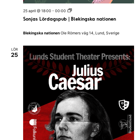
e
S
25 april @ 18:00
-
00:00
o
Sonjas Lördagspub | Blekingska nationen
n
j
a
Blekingska nationen
Ole Römers väg 14, Lund, Sverige
s
L
ö
LÖR
r
25
d
a
g
s
p
u
b
|
B
l
e
k
i
n
g
s
k