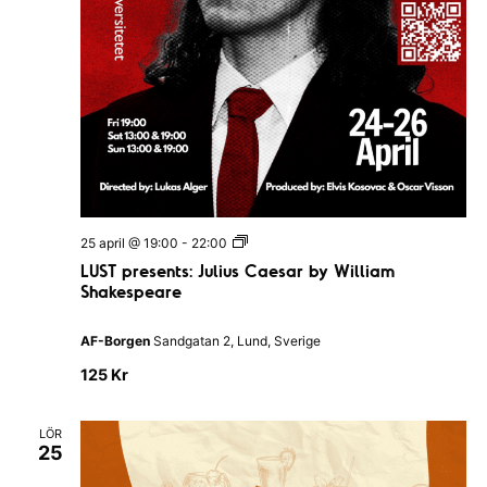
a
n
a
t
i
o
n
e
n
L
25 april @ 19:00
-
22:00
U
LUST presents: Julius Caesar by William
S
Shakespeare
T
p
r
AF-Borgen
Sandgatan 2, Lund, Sverige
e
s
125 Kr
e
n
t
s
LÖR
25
:
J
u