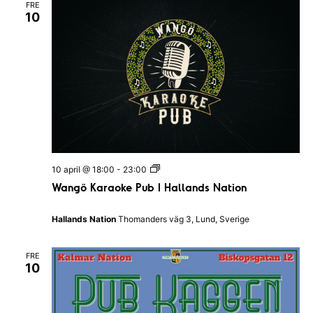
l
FRE
10
e
k
i
n
g
s
k
a
n
a
t
i
o
n
W
10 april @ 18:00
-
23:00
e
a
n
Wangö Karaoke Pub I Hallands Nation
n
g
ö
Hallands Nation
Thomanders väg 3, Lund, Sverige
K
a
r
FRE
a
10
o
k
e
P