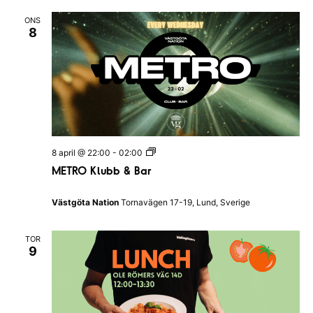
u
e
b
n
ONS
Q
8
u
i
z
I
H
a
l
l
a
n
d
M
8 april @ 22:00
-
02:00
s
E
N
METRO Klubb & Bar
T
a
R
t
O
i
Västgöta Nation
Tornavägen 17-19, Lund, Sverige
K
o
l
n
u
TOR
b
9
b
&
B
a
r