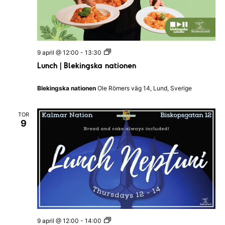
L
9 april @ 12:00
-
13:30
u
Lunch | Blekingska nationen
n
c
h
Blekingska nationen
Ole Römers väg 14, Lund, Sverige
|
B
l
TOR
e
9
k
i
n
g
s
k
a
n
a
t
i
o
L
9 april @ 12:00
-
14:00
n