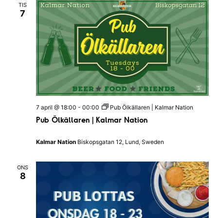
n
a
TIS
I
t
7
H
a
i
a
o
l
n
v
l
a
i
n
d
g
s
N
e
a
t
i
r
o
7 april @ 18:00
-
00:00
Pub Ölkällaren | Kalmar Nation
n
i
Pub Ölkällaren | Kalmar Nation
n
Kalmar Nation
Biskopsgatan 12, Lund, Sweden
g
ONS
8