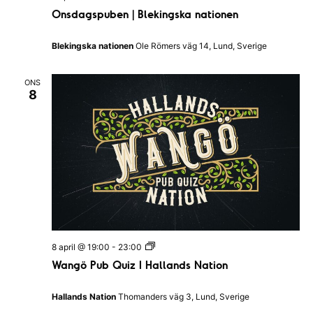
n
Onsdagspuben | Blekingska nationen
s
d
a
Blekingska nationen
Ole Römers väg 14, Lund, Sverige
g
s
p
ONS
u
8
b
e
n
|
B
l
e
k
i
n
g
s
k
a
W
8 april @ 19:00
-
23:00
n
a
Wangö Pub Quiz I Hallands Nation
a
n
t
g
i
ö
Hallands Nation
Thomanders väg 3, Lund, Sverige
o
P
n