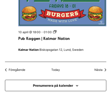
u
b
I
H
a
l
l
a
P
10 april @ 18:00
-
01:00
n
u
d
Pub Kaggen | Kalmar Nation
b
s
K
N
a
a
Kalmar Nation
Biskopsgatan 12, Lund, Sweden
g
t
g
i
e
o
n
n
|
Evenemang
Even
Föregående
Today
Nästa
K
a
l
m
Prenumerera på kalender
a
r
N
a
t
i