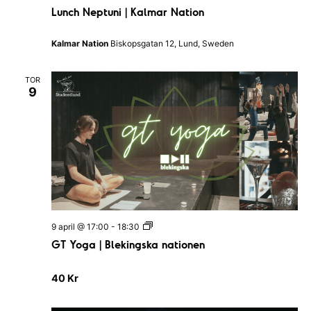
u
e
Lunch Neptuni | Kalmar Nation
n
n
c
h
Kalmar Nation
Biskopsgatan 12, Lund, Sweden
N
e
p
TOR
t
9
u
n
i
|
K
a
l
m
a
r
N
a
G
9 april @ 17:00
-
18:30
t
T
i
GT Yoga | Blekingska nationen
Y
o
o
n
g
40 Kr
a
|
B