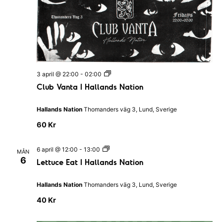
m
R
a
a
a
n
t
n
g
u
v
g
m
y
S
C
3 april @ 22:00
-
02:00
.
l
n
Club Vanta I Hallands Nation
ö
u
b
a
k
V
Hallands Nation
Thomanders väg 3, Lund, Sverige
v
a
n
-
60 Kr
i
t
a
o
g
I
L
6 april @ 12:00
-
13:00
MÅN
H
c
e
e
6
Lettuce Eat I Hallands Nation
a
t
l
h
r
t
l
u
Hallands Nation
Thomanders väg 3, Lund, Sverige
a
i
c
v
n
e
40 Kr
d
n
E
y
s
a
N
g
t