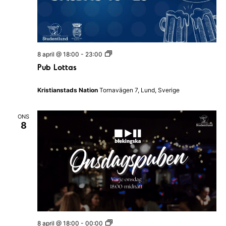
P
8 april @ 18:00
-
23:00
u
Pub Lottas
b
L
o
Kristianstads Nation
Tornavägen 7, Lund, Sverige
t
t
a
ONS
s
8
O
8 april @ 18:00
-
00:00