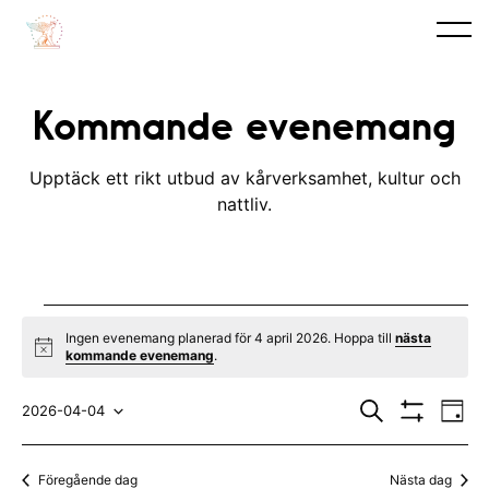
Kommande evenemang
Upptäck ett rikt utbud av kårverksamhet, kultur och
nattliv.
Evenemang
Ingen evenemang planerad för 4 april 2026. Hoppa till
nästa
N
kommande evenemang
.
for
o
t
E
E
4
i
S
2026-04-04
D
c
ö
V
v
a
V
v
e
k
I
april
y
S
e
ä
e
Föregående dag
Nästa dag
A