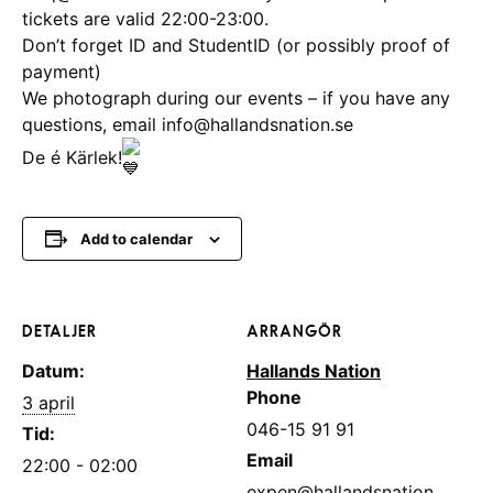
tickets are valid 22:00-23:00.
Don’t forget ID and StudentID (or possibly proof of
payment)
We photograph during our events – if you have any
questions, email info@hallandsnation.se
De é Kärlek!
Add to calendar
DETALJER
ARRANGÖR
Datum:
Hallands Nation
Phone
3 april
046-15 91 91
Tid:
Email
22:00 - 02:00
expen@hallandsnation.