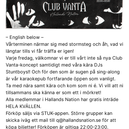
– English below –
Vårterminen närmar sig med stormsteg och åh, vad vi
längtar tills vi får träffa er igen!
Varje fredag, välkomnar vi er till vårt inte så nya Club
Vanta-koncept samtidigt med våra kära DJs
Stuntboys!! Och för den som är sugen på sing-along
är vår karaokepub fortfarande öppen som vanligt.
Ta med nära samt kära och kom som ni é. Vi vill att ni
tillsammans ska känna er som ett i mörkret!
Alla medlemmar i Hallands Nation har gratis inträde
HELA KVÄLLEN.
Förköp säljs via STUK-appen. Större grupper kan
skicka iväg ett mail till q@hallandsnation.se för att
köpa biljetter! Förköpen är giltiga 22:00-23:00.