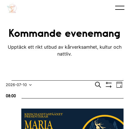
Kommande evenemang
Upptäck ett rikt utbud av kårverksamhet, kultur och
nattliv.
Evenemang
E
E
S
2026-07-10
D
ö
V
v
a
V
v
k
for
I
08:00
y
S
e
ä
e
A
10
n
F
l
n
I
e
L
juli
j
e
T
m
E
d