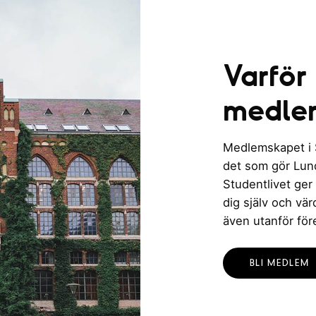
Varför
medle
Medlemskapet i St
det som gör Lund 
Studentlivet ger
dig själv och vä
även utanför för
BLI MEDLEM