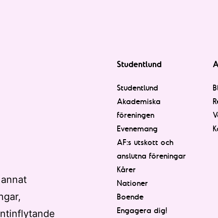
Studentlund
A
Studentlund
B
Akademiska
R
föreningen
V
Evenemang
K
AF:s utskott och
anslutna föreningar
Kårer
 annat
Nationer
ngar,
Boende
Engagera dig!
ntinflytande