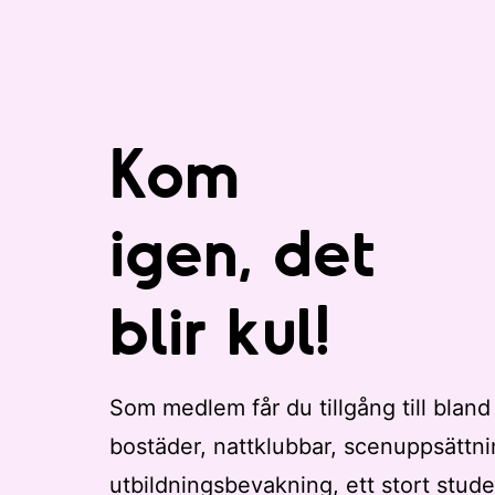
m
e
d
e
v
Kom
e
n
e
igen, det
m
a
blir kul!
n
g
a
t
Som medlem får du tillgång till bland
t
bostäder, nattklubbar, scenuppsättni
u
p
utbildningsbevakning, ett stort stude