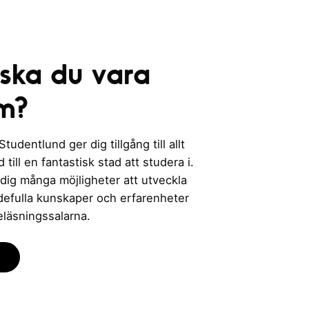
n
g
 ska du vara
m?
udentlund ger dig tillgång till allt
till en fantastisk stad att studera i.
 dig många möjligheter att utveckla
rdefulla kunskaper och erfarenheter
eläsningssalarna.