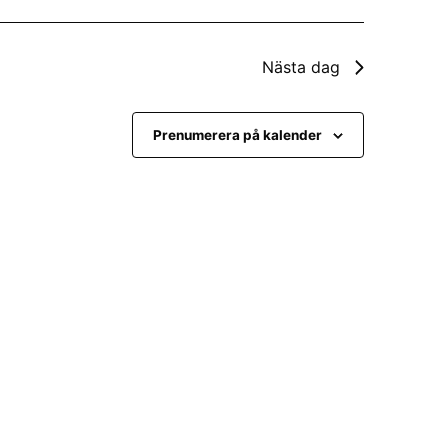
n
g
v
Nästa dag
y
Prenumerera på kalender
n
a
v
i
g
e
r
i