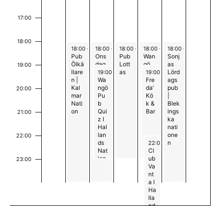
n
n
e
a
17:00
m
v
18:00
a
June 30, 2026
July 1, 2026
July 2, 2026
July 3, 2026
July 4, 2026
18:00
-
00:00
18:00
-
00:00
18:00
-
23:00
18:00
-
23:00
18:00
-
00:00
i
Pub
Ons
Pub
Wan
Sonj
Ölkä
dag
Lott
gö
as
n
19:00
g
July 1, 2026
July 3, 2026
llare
spu
as
Kara
Lörd
19:00
-
23:00
19:00
-
23:00
n |
ben
Wa
oke
Fre
ags
g
e
Kal
|
ngö
Pub
da’
pub
20:00
mar
Blek
Pu
I
Kö
|
r
Nati
ings
b
Hall
k &
Blek
on
ka
Qui
and
Bar
ings
21:00
i
nati
z I
s
ka
one
Hal
Nati
nati
n
n
lan
on
one
22:00
July 3, 2026
ds
n
22:00
-
02:00
g
Nat
Cl
ion
ub
23:00
Va
00
nt
a I
Ha
lla
nd
s