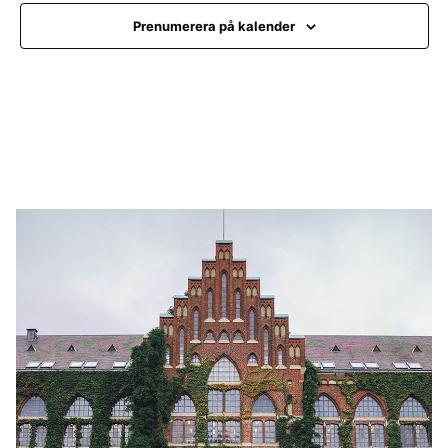
Na
tio
Prenumerera på kalender
n